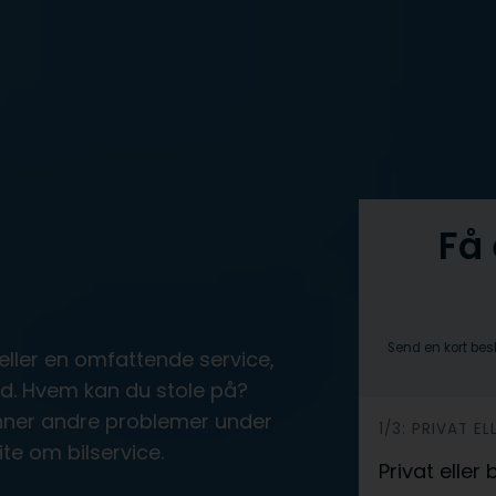
Få 
Send en kort bes
 eller en omfattende service,
ted. Hvem kan du stole på?
inner andre problemer under
h
1/3: PRIVAT EL
ite om bilservice.
e
Privat eller
r