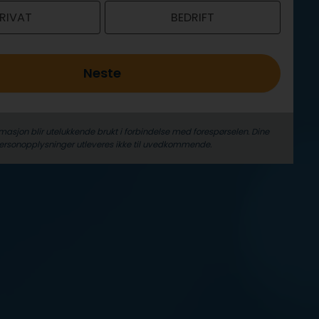
RIVAT
BEDRIFT
Neste
masjon blir utelukkende brukt i forbindelse med ­forespørselen. Dine
erson­­opplysninger utleveres ikke til uvedkommende.