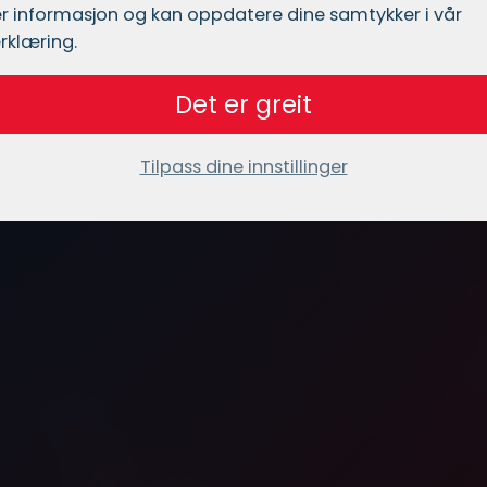
r informasjon og kan oppdatere dine samtykker i vår
rklæring.
Det er greit
Tilpass dine innstillinger