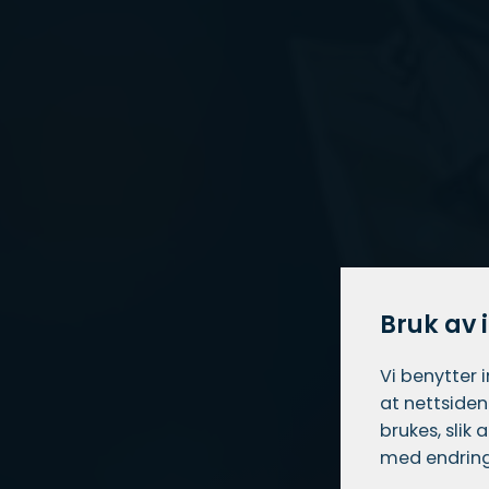
Bruk av 
Vi benytter 
at nettsiden
brukes, slik
med endring