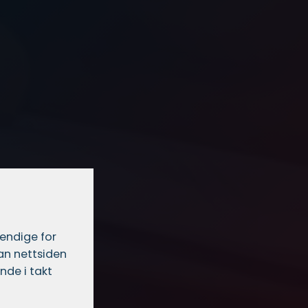
vendige for
dan nettsiden
nde i takt