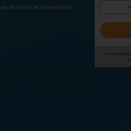
e tilbud fra et bilverksted i
P
o
Din kontaktinfor
p