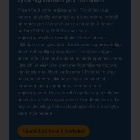
Bytte registerreim pris Trondheim
Prisen for å bytte registerreim i Trondheim kan
variere betydelig avhengig av bilens merke, modell
og motortype. Generelt kan du forvente å betale
mellom 5000 og 20000 kroner for et
registerreimbytte i Trondheim. Denne prisen
inkluderer vanligvis arbeidskostnader og nødvendige
deler. For vanlige personbiler i Trondheim ligger
prisen ofte i den nedre delen av dette spennet, mens
luksusbiler eller biler med mer kompliserte motorer
kan koste mer. Noen verksteder i Trondheim tilbyr
pakkepriser som inkluderer bytte av løpehjul,
strammehjul og vannpumpe sammen med
registerreimen. Det er verdt å merke seg at selv om
prisen for å bytte registerreim i Trondheim kan virke
høy, er det viktig å vite at kostnaden for å ikke bytte
være mye høyere.
Få et tilbud fra et bilverksted