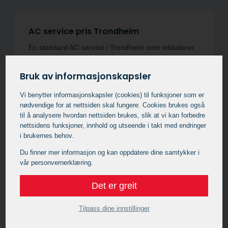
AC service pris Trondheim
En standard AC-service i Trondheim som inkluderer
testing, tømming og etterfylling av kjølemiddel,
koster vanligvis mellom 1250 og 2500 kroner +
Bruk av informasjonskapsler
kjølemiddel.
Vi benytter informasjons­kapsler (cookies) til funksjoner som er
nødvendige for at nettsiden skal fungere. Cookies brukes også
Mer omfattende reparasjoner, som utskifting av
til å analysere hvordan nettsiden brukes, slik at vi kan forbedre
kompressor eller kondensator i Trondheim, kan
nettsidens funksjoner, innhold og utseende i takt med endringer
koste betydelig mer. Likevel er regelmessig
i brukernes behov.
vedlikehold av AC-systemet i Trondheim den beste
måten å unngå kostbare reparasjoner på i
Du finner mer informasjon og kan oppdatere dine samtykker i
fremtiden.
vår personvernerklæring.
Det er greit
Tilpass dine innstillinger
AC påfylling pris Trondheim