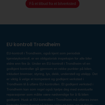
Få et tilbud fra et bilverksted
EU kontroll Trondheim
EU-kontroll i Trondheim, også kjent som periodisk
kjøretøykontroll, er en obligatorisk inspeksjon for alle biler
eldre enn fire år. Under en EU-kontroll i Trondheim vil en
godkjent kontrollør gå gjennom en rekke punkter på bilen,
inkludert bremser, styring, lys, dekk, understell og utslipp. Det
er viktig å velge et kompetent og godkjent verksted i
Trondheim til å utføre EU-kontrollen. Et godkjent verksted i
Trondheim kan som regel også hjelpe deg med eventuelle
reparasjoner som måtte være nødvendige for å få bilen
godkjent. Husk at EU-kontrollen i Trondheim må utføres innen
fastsatte frister basert på bilens alder og type, og at det er