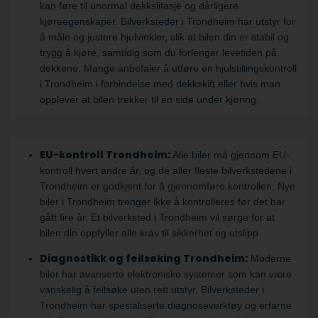
kan føre til unormal dekkslitasje og dårligere
kjøreegenskaper. Bilverksteder i Trondheim har utstyr for
å måle og justere hjulvinkler, slik at bilen din er stabil og
trygg å kjøre, samtidig som du forlenger levetiden på
dekkene. Mange anbefaler å utføre en hjulstillingskontroll
i Trondheim i forbindelse med dekkskift eller hvis man
opplever at bilen trekker til en side under kjøring.
EU-kontroll Trondheim:
Alle biler må gjennom EU-
kontroll hvert andre år, og de aller fleste bilverkstedene i
Trondheim er godkjent for å gjennomføre kontrollen. Nye
biler i Trondheim trenger ikke å kontrolleres før det har
gått fire år. Et bilverksted i Trondheim vil sørge for at
bilen din oppfyller alle krav til sikkerhet og utslipp.
Diagnostikk og feilsøking Trondheim:
Moderne
biler har avanserte elektroniske systemer som kan være
vanskelig å feilsøke uten rett utstyr. Bilverksteder i
Trondheim har spesialiserte diagnoseverktøy og erfarne