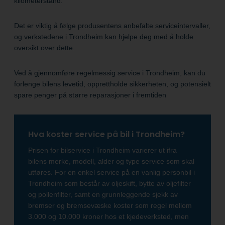
kilometerstand.
Det er viktig å følge produsentens anbefalte serviceintervaller,
og verkstedene i Trondheim kan hjelpe deg med å holde
oversikt over dette.
Ved å gjennomføre regelmessig service i Trondheim, kan du
forlenge bilens levetid, opprettholde sikkerheten, og potensielt
spare penger på større reparasjoner i fremtiden
Hva koster service på bil i Trondheim?
Prisen for bilservice i Trondheim varierer ut ifra
bilens merke, modell, alder og type service som skal
utføres. For en enkel service på en vanlig personbil i
Trondheim som består av oljeskift, bytte av oljefilter
og pollenfilter, samt en grunnleggende sjekk av
bremser og bremsevæske koster som regel mellom
3.000 og 10.000 kroner hos et kjedeverksted, men