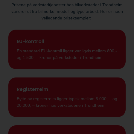
Prisene på verkstedtjenester hos bilverksteder i Trondheim
varierer ut fra bilmerke, modell og type arbeid. Her er noen
veiledende priseksempler:
EU-kontroll
En standard EU-kontroll ligger vanligvis mellom 800,-
og 1.500, – kroner på verksteder i Trondheim.
Registerreim
Bytte av registerreim ligger typisk mellom 5.000, – og
20.000, – kroner hos verkstedene i Trondheim.