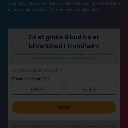
Spar tid og stress ved å la oss koble deg opp mot et kvalifisert
og passende bilverksted i Trondheim for ditt behov.
Få et gratis tilbud fra et
bilverksted i Trondheim
Send en kort beskrivelse av dine ønsker og behov, så hjelper vi deg med å finne det
beste bilverkstedet i Trondheim til akkurat ditt oppdrag.
h
1/3: PRIVAT ELLER BEDRIFT?
e
*
Privat eller bedrift?
r
o
PRIVAT
BEDRIFT
Neste
Din kontaktinformasjon blir utelukkende brukt i forbindelse med oppdrags­forespørselen.