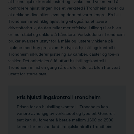
at bilens hjul er korrekt justert og i vinkel med veien. Ved å
kontrollere hjulstillingen hos et verksted i Trondheim sikrer du
at dekkene dine slites jevnt og dermed varer lengre. En bil i
Trondheim med riktig hjulstilling vil også ha et lavere
drivstofforbruk, da den ruller mer effektivt, i tillegg til at bilen
er mer stabil og enklere å håndtere. Verkstedene i Trondheim
bruker avansert utstyr for å måle og justere vinklene på
hjulene med høy presisjon. En typisk hjulstillingskontroll i
Trondheim inkluderer justering av camber, caster og toe-in
vinkler. Det anbefales å få utført hjulstillingskontroll i
Trondheim minst en gang i året, eller etter at bilen har vært
utsatt for større støt.
Pris hjulstillingskontroll Trondheim
Prisen for en hjulstillingskontroll i Trondheim kan
variere avhengig av verkstedet og type bil. Generelt
sett kan du forvente å betale mellom 1600 og 2500
kroner for en standard firehjulskontroll i Trondheim.