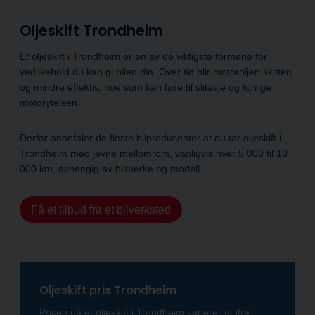
Oljeskift Trondheim
Et oljeskift i Trondheim er en av de viktigste formene for
vedlikehold du kan gi bilen din. Over tid blir motoroljen skitten
og mindre effektiv, noe som kan føre til slitasje og forrige
motorytelsen.
Derfor anbefaler de fleste bilprodusenter at du tar oljeskift i
Trondheim med jevne mellomrom, vanligvis hver 5 000 til 10
000 km, avhengig av bilmerke og modell.
Få et tilbud fra et bilverksted
Oljeskift pris Trondheim
Prisen på et oljeskift i Trondheim varierer ut ifra