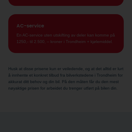
AC-service
En AC-service uten utskifting av deler kan komme på
1250,- til 2.500, – kroner i Trondheim + kjølemiddel.
Husk at disse prisene kun er veiledende, og at det alltid er lurt
å innhente et konkret tilbud fra bilverkstedene i Trondheim for
akkurat ditt behov og din bil. På den måten får du den mest
nøyaktige prisen for arbeidet du trenger utført på bilen din.