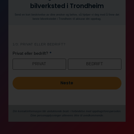
bilverksted i Trondheim
Send en kort beskrivelse av dine ønsker og behov, så hjelper vi deg med å finne det
beste bilverkstedet i Trondheim til akkurat ditt oppdrag.
i
1/3: PRIVAT ELLER BEDRIFT?
n
*
Privat eller bedrift?
n
h
PRIVAT
BEDRIFT
o
l
Neste
d
Din kontaktinformasjon blir utelukkende brukt i forbindelse med oppdrags­forespørselen.
Dine person­­opplysninger utleveres ikke til uvedkommende.