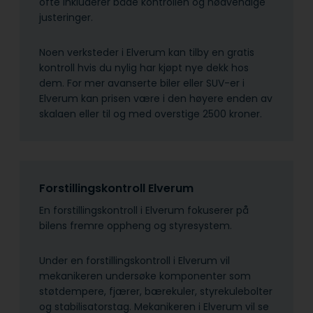
ofte inkluderer både kontrollen og nødvendige
justeringer.
Noen verksteder i Elverum kan tilby en gratis
kontroll hvis du nylig har kjøpt nye dekk hos
dem. For mer avanserte biler eller SUV-er i
Elverum kan prisen være i den høyere enden av
skalaen eller til og med overstige 2500 kroner.
Forstillingskontroll Elverum
En forstillingskontroll i Elverum fokuserer på
bilens fremre oppheng og styresystem.
Under en forstillingskontroll i Elverum vil
mekanikeren undersøke komponenter som
støtdempere, fjærer, bærekuler, styrekulebolter
og stabilisatorstag. Mekanikeren i Elverum vil se