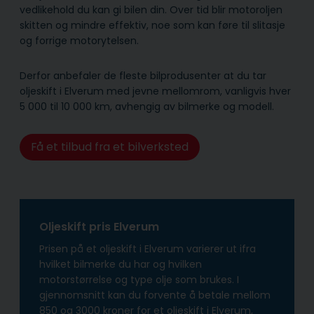
vedlikehold du kan gi bilen din. Over tid blir motoroljen
skitten og mindre effektiv, noe som kan føre til slitasje
og forrige motorytelsen.
Derfor anbefaler de fleste bilprodusenter at du tar
oljeskift i Elverum med jevne mellomrom, vanligvis hver
5 000 til 10 000 km, avhengig av bilmerke og modell.
Få et tilbud fra et bilverksted
Oljeskift pris Elverum
Prisen på et oljeskift i Elverum varierer ut ifra
hvilket bilmerke du har og hvilken
motorstørrelse og type olje som brukes. I
gjennomsnitt kan du forvente å betale mellom
850 og 3000 kroner for et oljeskift i Elverum,