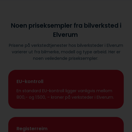
Noen priseksempler fra bilverksted i
Elverum
Prisene på verkstedtjenester hos bilverksteder i Elverum
varierer ut fra bilmerke, modell og type arbeid. Her er
noen veiledende priseksempler:
EU-kontroll
En standard EU-kontroll ligger vanligvis mellom
800,- og 1.500, – kroner på verksteder i Elverum.
Registerreim