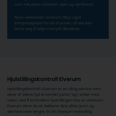
som inkluderer arbeidet, oljen og oljefilteret.
Noen verksteder i Elverum tilbyr også
kampanjepriser fra tid til annen, så det kan
lønne seg å følge med på tilbudene.
Hjulstillingskontroll Elverum
Hjulstillingskontroll i Elverum er en viktig service som
sikrer at bilens hjul er korrekt justert og i vinkel med
veien. Ved å kontrollere hjulstillingen hos et verksted i
Elverum sikrer du at dekkene dine slites jevnt og
dermed varer lengre. En bil i Elverum med riktig