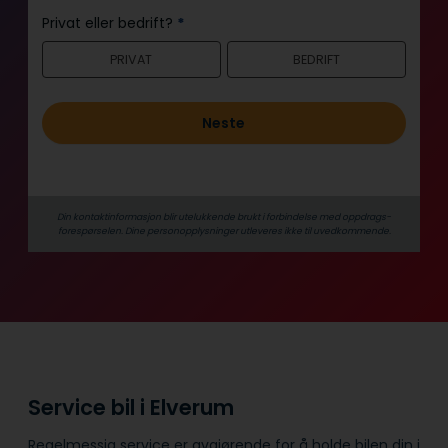
n
Privat eller bedrift?
*
n
PRIVAT
BEDRIFT
h
o
l
Neste
d
Din kontaktinformasjon blir utelukkende brukt i forbindelse med oppdrags­
forespørselen. Dine person­­opplysninger utleveres ikke til uvedkommende.
Service bil i Elverum
Regelmessig service er avgjørende for å holde bilen din i