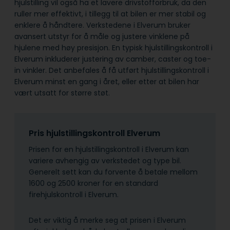
hjulstilling vil også ha et lavere drivstofforbruk, da den
ruller mer effektivt, i tillegg til at bilen er mer stabil og
enklere å håndtere. Verkstedene i Elverum bruker
avansert utstyr for å måle og justere vinklene på
hjulene med høy presisjon. En typisk hjulstillingskontroll i
Elverum inkluderer justering av camber, caster og toe-
in vinkler. Det anbefales å få utført hjulstillingskontroll i
Elverum minst en gang i året, eller etter at bilen har
vært utsatt for større støt.
Pris hjulstillingskontroll Elverum
Prisen for en hjulstillingskontroll i Elverum kan
variere avhengig av verkstedet og type bil.
Generelt sett kan du forvente å betale mellom
1600 og 2500 kroner for en standard
firehjulskontroll i Elverum.
Det er viktig å merke seg at prisen i Elverum