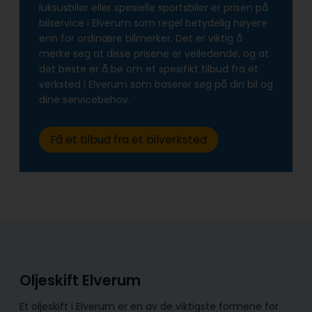
luksusbiler eller spesielle sportsbiler er prisen på
bilservice i Elverum som regel betydelig høyere
enn for ordinære bilmerker. Det er viktig å
merke seg at disse prisene er veiledende, og at
det beste er å be om et spesifikt tilbud fra et
verksted i Elverum som baserer seg på din bil og
dine servicebehov.
Få et tilbud fra et bilverksted
Oljeskift Elverum
Et oljeskift i Elverum er en av de viktigste formene for