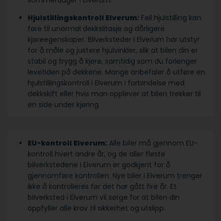
sommerdager i Elverum.
Hjulstillingskontroll Elverum:
Feil hjulstilling kan
føre til unormal dekkslitasje og dårligere
kjøreegenskaper. Bilverksteder i Elverum har utstyr
for å måle og justere hjulvinkler, slik at bilen din er
stabil og trygg å kjøre, samtidig som du forlenger
levetiden på dekkene. Mange anbefaler å utføre en
hjulstillingskontroll i Elverum i forbindelse med
dekkskift eller hvis man opplever at bilen trekker til
en side under kjøring.
EU-kontroll Elverum:
Alle biler må gjennom EU-
kontroll hvert andre år, og de aller fleste
bilverkstedene i Elverum er godkjent for å
gjennomføre kontrollen. Nye biler i Elverum trenger
ikke å kontrolleres før det har gått fire år. Et
bilverksted i Elverum vil sørge for at bilen din
oppfyller alle krav til sikkerhet og utslipp.