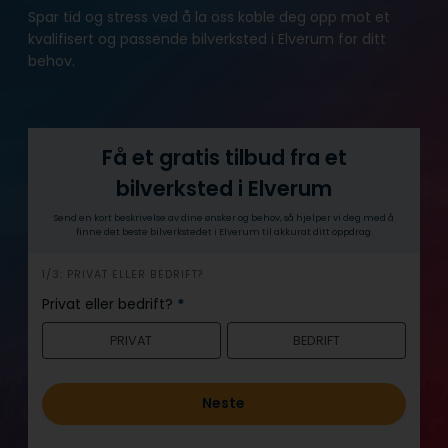
Spar tid og stress ved å la oss koble deg opp mot et
kvalifisert og passende bilverksted i Elverum for ditt
behov.
Få et gratis tilbud fra et
bilverksted i Elverum
Send en kort beskrivelse av dine ønsker og behov, så hjelper vi deg med å
finne det beste bilverkstedet i Elverum til akkurat ditt oppdrag.
h
1/3: PRIVAT ELLER BEDRIFT?
e
Privat eller bedrift?
*
r
PRIVAT
BEDRIFT
o
Neste