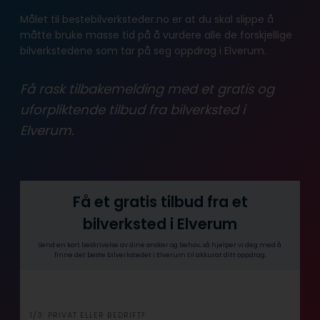
Målet til bestebilverksteder.no er at du skal slippe å
måtte bruke masse tid på å vurdere alle de forskjellige
bilverkstedene som tar på seg oppdrag i Elverum.
Få rask tilbakemelding med et gratis og
uforpliktende tilbud fra bilverksted i
Elverum.
Få et gratis tilbud fra et
bilverksted i Elverum
Send en kort beskrivelse av dine ønsker og behov, så hjelper vi deg med å
finne det beste bilverkstedet i Elverum til akkurat ditt oppdrag.
i
1/3: PRIVAT ELLER BEDRIFT?