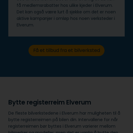
få medlemsrabatter hos ulike kjeder i Elverum.
Det kan også være lurt å sjekke om det er noen
aktive kampanjer i omløp hos noen verksteder i
Elverum.
Få et tilbud fra et bilverksted
Bytte registerreim Elverum
De fleste bilverkstedene i Elverum har muligheten til å
bytte registerreimen på bilen din. Intervallene for når
registerreimen bør byttes i Elverum varierer mellom
bilmerker og modeller, men det er vanlig å bytte den