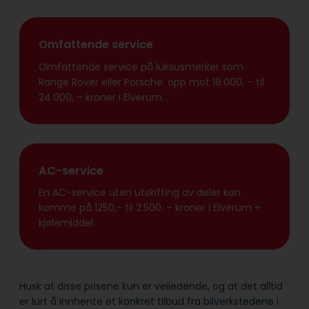
Omfattende service
Omfattende service på luksusmerker som
Range Rover eller Porsche: opp mot 18.000, – til
24.000, – kroner i Elverum.
AC-service
En AC-service uten utskifting av deler kan
komme på 1250,- til 2.500, – kroner i Elverum +
kjølemiddel.
Husk at disse prisene kun er veiledende, og at det alltid
er lurt å innhente et konkret tilbud fra bilverkstedene i