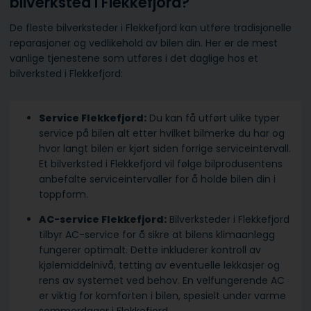
bilverksted i Flekkefjord?
De fleste bilverksteder i Flekkefjord kan utføre tradisjonelle
reparasjoner og vedlikehold av bilen din. Her er de mest
vanlige tjenestene som utføres i det daglige hos et
bilverksted i Flekkefjord:
Service Flekkefjord:
Du kan få utført ulike typer
service på bilen alt etter hvilket bilmerke du har og
hvor langt bilen er kjørt siden forrige serviceintervall.
Et bilverksted i Flekkefjord vil følge bilprodusentens
anbefalte serviceintervaller for å holde bilen din i
toppform.
AC-service Flekkefjord:
Bilverksteder i Flekkefjord
tilbyr AC-service for å sikre at bilens klimaanlegg
fungerer optimalt. Dette inkluderer kontroll av
kjølemiddelnivå, tetting av eventuelle lekkasjer og
rens av systemet ved behov. En velfungerende AC
er viktig for komforten i bilen, spesielt under varme