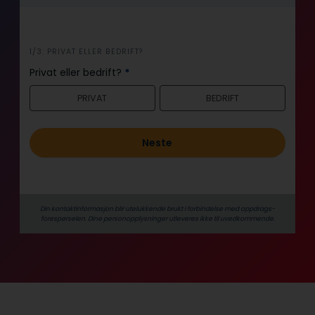
i
1/3: PRIVAT ELLER BEDRIFT?
n
Privat eller bedrift?
*
n
PRIVAT
BEDRIFT
h
o
l
Neste
d
Din kontaktinformasjon blir utelukkende brukt i forbindelse med oppdrags­
forespørselen. Dine person­­opplysninger utleveres ikke til uvedkommende.