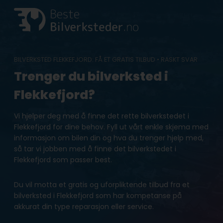
Skip
to
content
BILVERKSTED FLEKKEFJORD: FÅ ET GRATIS TILBUD • RASKT SVAR
Trenger du bilverksted i
Flekkefjord?
Vi hjelper deg med å finne det rette bilverkstedet i
Flekkefjord for dine behov. Fyll ut vårt enkle skjema med
informasjon om bilen din og hva du trenger hjelp med,
så tar vi jobben med å finne det bilverkstedet i
Flekkefjord som passer best.
Du vil motta et gratis og uforpliktende tilbud fra et
bilverksted i Flekkefjord som har kompetanse på
akkurat din type reparasjon eller service.