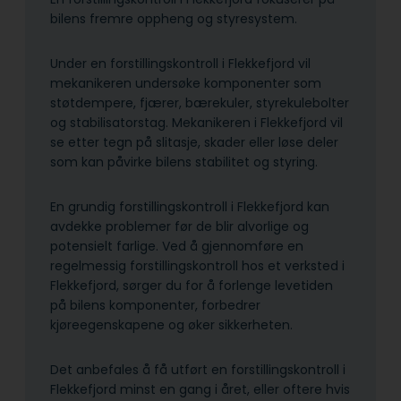
bilens fremre oppheng og styresystem.
Under en forstillingskontroll i Flekkefjord vil
mekanikeren undersøke komponenter som
støtdempere, fjærer, bærekuler, styrekulebolter
og stabilisatorstag. Mekanikeren i Flekkefjord vil
se etter tegn på slitasje, skader eller løse deler
som kan påvirke bilens stabilitet og styring.
En grundig forstillingskontroll i Flekkefjord kan
avdekke problemer før de blir alvorlige og
potensielt farlige. Ved å gjennomføre en
regelmessig forstillingskontroll hos et verksted i
Flekkefjord, sørger du for å forlenge levetiden
på bilens komponenter, forbedrer
kjøreegenskapene og øker sikkerheten.
Det anbefales å få utført en forstillingskontroll i
Flekkefjord minst en gang i året, eller oftere hvis