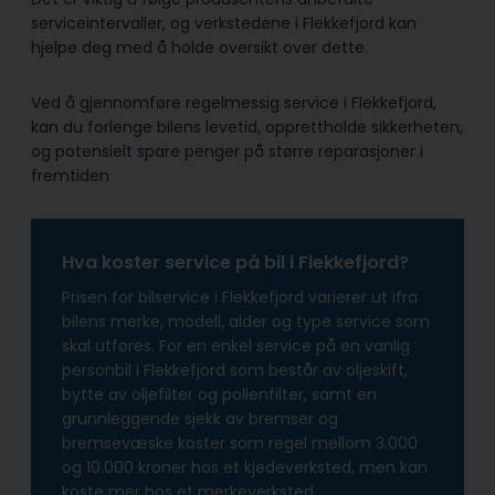
serviceintervaller, og verkstedene i Flekkefjord kan
hjelpe deg med å holde oversikt over dette.
Ved å gjennomføre regelmessig service i Flekkefjord,
kan du forlenge bilens levetid, opprettholde sikkerheten,
og potensielt spare penger på større reparasjoner i
fremtiden
Hva koster service på bil i Flekkefjord?
Prisen for bilservice i Flekkefjord varierer ut ifra
bilens merke, modell, alder og type service som
skal utføres. For en enkel service på en vanlig
personbil i Flekkefjord som består av oljeskift,
bytte av oljefilter og pollenfilter, samt en
grunnleggende sjekk av bremser og
bremsevæske koster som regel mellom 3.000
og 10.000 kroner hos et kjedeverksted, men kan
koste mer hos et merkeverksted.