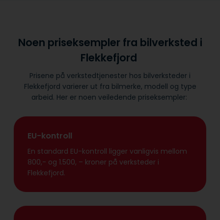
Noen priseksempler fra bilverksted i
Flekkefjord
Prisene på verkstedtjenester hos bilverksteder i
Flekkefjord varierer ut fra bilmerke, modell og type
arbeid. Her er noen veiledende priseksempler:
EU-kontroll
En standard EU-kontroll ligger vanligvis mellom
800,- og 1.500, – kroner på verksteder i
Flekkefjord.