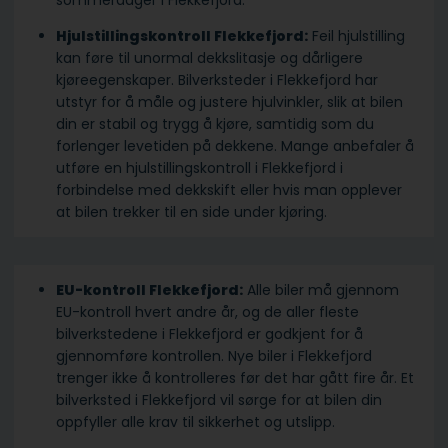
sommerdager i Flekkefjord.
Hjulstillingskontroll Flekkefjord:
Feil hjulstilling
kan føre til unormal dekkslitasje og dårligere
kjøreegenskaper. Bilverksteder i Flekkefjord har
utstyr for å måle og justere hjulvinkler, slik at bilen
din er stabil og trygg å kjøre, samtidig som du
forlenger levetiden på dekkene. Mange anbefaler å
utføre en hjulstillingskontroll i Flekkefjord i
forbindelse med dekkskift eller hvis man opplever
at bilen trekker til en side under kjøring.
EU-kontroll Flekkefjord:
Alle biler må gjennom
EU-kontroll hvert andre år, og de aller fleste
bilverkstedene i Flekkefjord er godkjent for å
gjennomføre kontrollen. Nye biler i Flekkefjord
trenger ikke å kontrolleres før det har gått fire år. Et
bilverksted i Flekkefjord vil sørge for at bilen din
oppfyller alle krav til sikkerhet og utslipp.