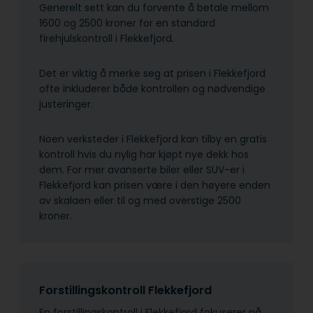
Generelt sett kan du forvente å betale mellom
1600 og 2500 kroner for en standard
firehjulskontroll i Flekkefjord.
Det er viktig å merke seg at prisen i Flekkefjord
ofte inkluderer både kontrollen og nødvendige
justeringer.
Noen verksteder i Flekkefjord kan tilby en gratis
kontroll hvis du nylig har kjøpt nye dekk hos
dem. For mer avanserte biler eller SUV-er i
Flekkefjord kan prisen være i den høyere enden
av skalaen eller til og med overstige 2500
kroner.
Forstillingskontroll Flekkefjord
En forstillingskontroll i Flekkefjord fokuserer på