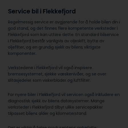
Service bil i Flekkefjord
Regelmessig service er avgjørende for å holde bilen din i
god stand, og det finnes flere kompetente verksteder i
Flekkefjord som kan utføre dette. En standard bilservice
i Flekkefjord består vanligvis av oljeskift, bytte av
oljefilter, og en grundig sjekk av bilens viktigste
komponenter.
Verkstedene i Flekkefjord vil også inspisere
bremsesystemet, sjekke væskenivåer, og se over
slitasjedeler som viskerblader og luftfilter.
For nyere biler i Flekkefjord vil servicen også inkludere en
diagnostisk sjekk av bilens datasystemer. Mange
verksteder i Flekkefjord tilbyr ulike servicepakker
tilpasset bilens alder og kilometerstand.
Det er viktig å følge produsentens anbefalte