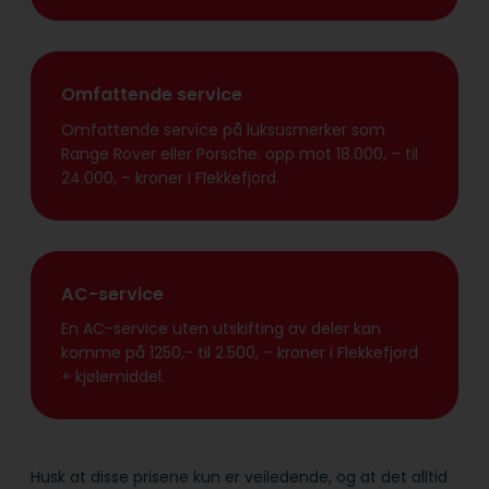
Omfattende service
Omfattende service på luksusmerker som
Range Rover eller Porsche: opp mot 18.000, – til
24.000, – kroner i Flekkefjord.
AC-service
En AC-service uten utskifting av deler kan
komme på 1250,- til 2.500, – kroner i Flekkefjord
+ kjølemiddel.
Husk at disse prisene kun er veiledende, og at det alltid