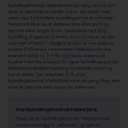
Hjulstillingskontroll i Flekkefjord er en viktig service som
sikrer at bilens hjul er korrekt justert og i vinkel med
veien. Ved å kontrollere hjulstillingen hos et verksted i
Flekkefjord sikrer du at dekkene dine slites jevnt og
dermed varer lengre. En bil i Flekkefjord med riktig
hjulstilling vil også ha et lavere drivstofforbruk, da den
ruller mer effektivt, i tillegg til at bilen er mer stabil og
enklere å håndtere. Verkstedene i Flekkefjord bruker
avansert utstyr for å måle og justere vinklene på
hjulene med høy presisjon. En typisk hjulstillingskontroll i
Flekkefjord inkluderer justering av camber, caster og
toe-in vinkler. Det anbefales å få utført
hjulstillingskontroll i Flekkefjord minst en gang i året, eller
etter at bilen har vært utsatt for større støt.
Pris hjulstillingskontroll Flekkefjord
Prisen for en hjulstillingskontroll i Flekkefjord kan
variere avhengig av verkstedet og type bil.