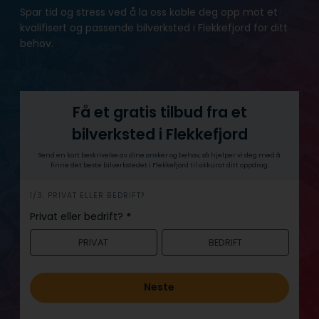
Spar tid og stress ved å la oss koble deg opp mot et
kvalifisert og passende bilverksted i Flekkefjord for ditt
behov.
Få et gratis tilbud fra et
bilverksted i Flekkefjord
Send en kort beskrivelse av dine ønsker og behov, så hjelper vi deg med å
finne det beste bilverkstedet i Flekkefjord til akkurat ditt oppdrag.
h
1/3: PRIVAT ELLER BEDRIFT?
e
Privat eller bedrift?
*
r
PRIVAT
BEDRIFT
o
Neste