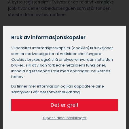
Å bytte registerreim i Tysvær er en relativt kompleks
jobb hvor det er arbeidsmengden som står for den
største delen av kostnadene.
Samtidig med registerreimbyttet i Tysvær, anbefales
det ofte å bytte løpehjul, strammehjul og vannpumpe
Bruk av informasjonskapsler
for å spare arbeidskostnader i fremtiden.
Vi benytter informasjons­kapsler (cookies) til funksjoner
som er nødvendige for at nettsiden skal fungere.
Det er viktig å velge et pålitelig verksted i Tysvær for
Cookies brukes også til å analysere hvordan nettsiden
denne jobben, da feil montering kan føre til alvorlige
brukes, slik at vi kan forbedre nettsidens funksjoner,
motorproblemer.
innhold og utseende i takt med endringer i brukernes
behov.
Du finner mer informasjon og kan oppdatere dine
Bytte registerreim pris Tysvær
samtykker i vår personvernerklæring.
Prisen for å bytte registerreim i Tysvær kan
Det er greit
variere betydelig avhengig av bilens merke,
modell og motortype. Generelt kan du forvente
Tilpass dine innstillinger
å betale mellom 5000 og 20000 kroner for et
registerreimbytte i Tysvær. Denne prisen