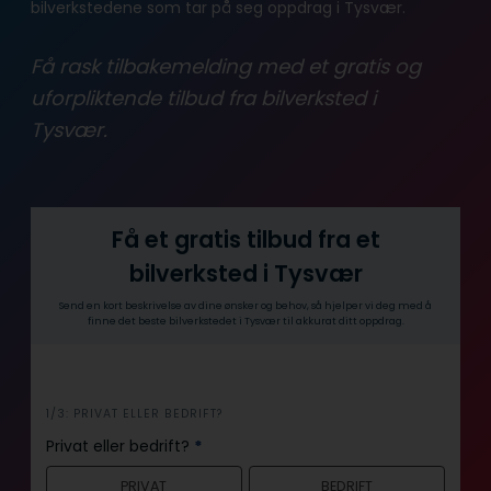
bilverkstedene som tar på seg oppdrag i Tysvær.
Få rask tilbakemelding med et gratis og
uforpliktende tilbud fra bilverksted i
Tysvær.
Få et gratis tilbud fra et
bilverksted i Tysvær
Send en kort beskrivelse av dine ønsker og behov, så hjelper vi deg med å
finne det beste bilverkstedet i Tysvær til akkurat ditt oppdrag.
i
1/3: PRIVAT ELLER BEDRIFT?
n
Privat eller bedrift?
*
n
PRIVAT
BEDRIFT
h