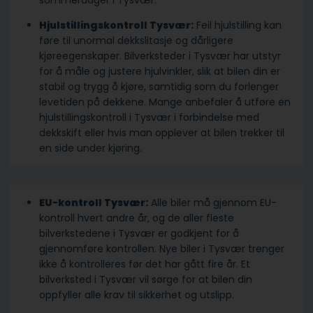
sommerdager i Tysvær.
Hjulstillingskontroll Tysvær:
Feil hjulstilling kan
føre til unormal dekkslitasje og dårligere
kjøreegenskaper. Bilverksteder i Tysvær har utstyr
for å måle og justere hjulvinkler, slik at bilen din er
stabil og trygg å kjøre, samtidig som du forlenger
levetiden på dekkene. Mange anbefaler å utføre en
hjulstillingskontroll i Tysvær i forbindelse med
dekkskift eller hvis man opplever at bilen trekker til
en side under kjøring.
EU-kontroll Tysvær:
Alle biler må gjennom EU-
kontroll hvert andre år, og de aller fleste
bilverkstedene i Tysvær er godkjent for å
gjennomføre kontrollen. Nye biler i Tysvær trenger
ikke å kontrolleres før det har gått fire år. Et
bilverksted i Tysvær vil sørge for at bilen din
oppfyller alle krav til sikkerhet og utslipp.