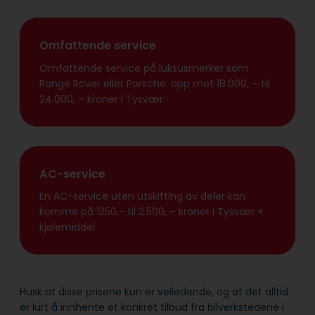
Omfattende service
Omfattende service på luksusmerker som
Range Rover eller Porsche: opp mot 18.000, – til
24.000, – kroner i Tysvær.
AC-service
En AC-service uten utskifting av deler kan
komme på 1250,- til 2.500, – kroner i Tysvær +
kjølemiddel.
Husk at disse prisene kun er veiledende, og at det alltid
er lurt å innhente et konkret tilbud fra bilverkstedene i