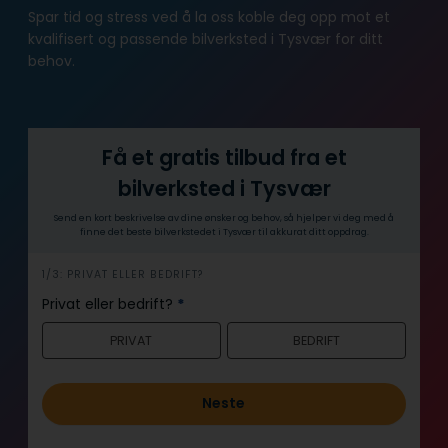
Spar tid og stress ved å la oss koble deg opp mot et
kvalifisert og passende bilverksted i Tysvær for ditt
behov.
Få et gratis tilbud fra et
bilverksted i Tysvær
Send en kort beskrivelse av dine ønsker og behov, så hjelper vi deg med å
finne det beste bilverkstedet i Tysvær til akkurat ditt oppdrag.
h
1/3: PRIVAT ELLER BEDRIFT?
e
Privat eller bedrift?
*
r
PRIVAT
BEDRIFT
o
Neste