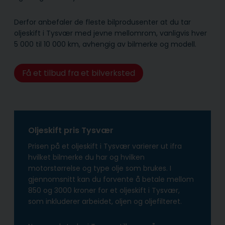
Derfor anbefaler de fleste bilprodusenter at du tar
oljeskift i Tysvær med jevne mellomrom, vanligvis hver
5 000 til 10 000 km, avhengig av bilmerke og modell.
Få et tilbud fra et bilverksted
Oljeskift pris Tysvær
Prisen på et oljeskift i Tysvær varierer ut ifra
hvilket bilmerke du har og hvilken
motorstørrelse og type olje som brukes. I
gjennomsnitt kan du forvente å betale mellom
850 og 3000 kroner for et oljeskift i Tysvær,
som inkluderer arbeidet, oljen og oljefilteret.