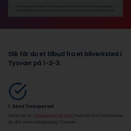
Din kontaktinformasjon blir utelukkende brukt i forbindelse med oppdrags­
forespørselen. Dine person­­opplysninger utleveres ikke til uvedkommende.
Slik får du et tilbud fra et bilverksted i
Tysvær på
1-2-3:
1. Send forespørsel
Send oss en
forespørsel på nett
med en kort beskrivelse
av ditt verkstedoppdrag i Tysvær.