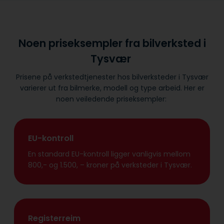
Noen priseksempler fra bilverksted i
Tysvær
Prisene på verkstedtjenester hos bilverksteder i Tysvær
varierer ut fra bilmerke, modell og type arbeid. Her er
noen veiledende priseksempler:
EU-kontroll
En standard EU-kontroll ligger vanligvis mellom
800,- og 1.500, – kroner på verksteder i Tysvær.
Registerreim