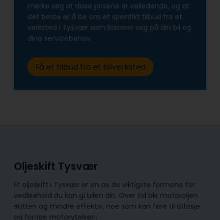
merke seg at disse prisene er veiledende, og at
det beste er å be om et spesifikt tilbud fra et
verksted i Tysvær som baserer seg på din bil og
dine servicebehov.
Få et tilbud fra et bilverksted
Oljeskift Tysvær
Et oljeskift i Tysvær er en av de viktigste formene for
vedlikehold du kan gi bilen din. Over tid blir motoroljen
skitten og mindre effektiv, noe som kan føre til slitasje
og forrige motorytelsen.