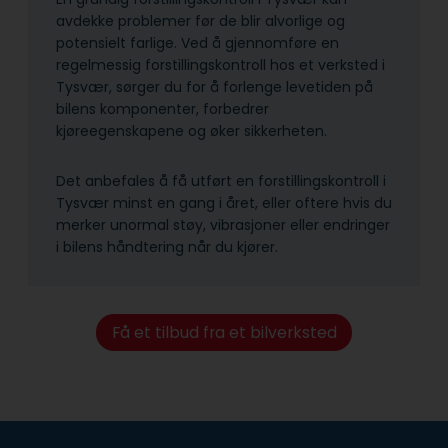
avdekke problemer før de blir alvorlige og
potensielt farlige. Ved å gjennomføre en
regelmessig forstillingskontroll hos et verksted i
Tysvær, sørger du for å forlenge levetiden på
bilens komponenter, forbedrer
kjøreegenskapene og øker sikkerheten.
Det anbefales å få utført en forstillingskontroll i
Tysvær minst en gang i året, eller oftere hvis du
merker unormal støy, vibrasjoner eller endringer
i bilens håndtering når du kjører.
Få et tilbud fra et bilverksted