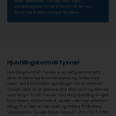
Noen verksteder i Tysvær tilbyr også
kampanjepriser fra tid til annen, så det kan
lønne seg å følge med på tilbudene.
Hjulstillingskontroll Tysvær
Hjulstillingskontroll i Tysvær er en viktig service som
sikrer at bilens hjul er korrekt justert og i vinkel med
veien. Ved å kontrollere hjulstillingen hos et verksted i
Tysvær sikrer du at dekkene dine slites jevnt og dermed
varer lengre. En bil i Tysvær med riktig hjulstilling vil også
ha et lavere drivstofforbruk, da den ruller mer effektivt, i
tillegg til at bilen er mer stabil og enklere å håndtere.
Verkstedene i Tysvær bruker avansert utstyr for å måle