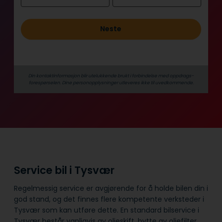
o
l
Neste
d
Din kontaktinformasjon blir utelukkende brukt i forbindelse med oppdrags­
forespørselen. Dine person­­opplysninger utleveres ikke til uvedkommende.
Service bil i Tysvær
Regelmessig service er avgjørende for å holde bilen din i
god stand, og det finnes flere kompetente verksteder i
Tysvær som kan utføre dette. En standard bilservice i
Tysvær består vanligvis av oljeskift, bytte av oljefilter,