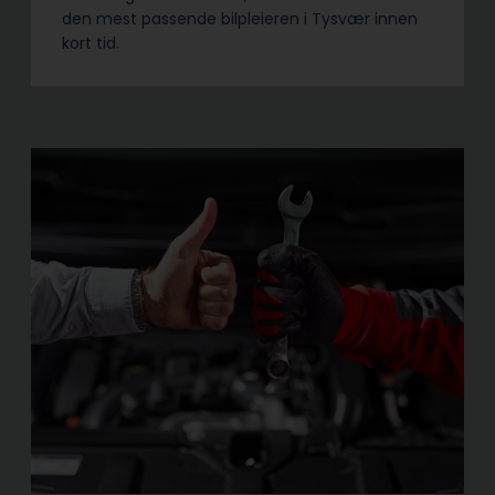
den mest passende bilpleieren i Tysvær innen
kort tid.