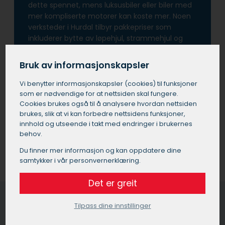
dette spennet, mens luksusbiler eller biler med
mer kompliserte motorer kan koste mer. Noen
verksteder i Hurdal tilbyr pakkepriser som
inkluderer bytte av løpehjul, strammehjul og
vannpumpe sammen med registerreimen. Det
er verdt å merke seg at selv om prisen for å
Bruk av informasjonskapsler
bytte registerreim i Hurdal kan virke høy, er det
viktig å vite at kostnaden for å ikke bytte være
Vi benytter informasjons­kapsler (cookies) til funksjoner
mye høyere.
som er nødvendige for at nettsiden skal fungere.
Cookies brukes også til å analysere hvordan nettsiden
brukes, slik at vi kan forbedre nettsidens funksjoner,
Få et tilbud fra et bilverksted
innhold og utseende i takt med endringer i brukernes
behov.
Du finner mer informasjon og kan oppdatere dine
samtykker i vår personvernerklæring.
Det er greit
Tilpass dine innstillinger
AC service Hurdal