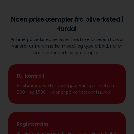
Noen priseksempler fra bilverksted i
Hurdal
Prisene på verkstedtjenester hos bilverksteder i Hurdal
varierer ut fra bilmerke, modell og type arbeid. Her er
noen veiledende priseksempler:
EU-kontroll
En standard EU-kontroll ligger vanligvis mellom
800,- og 1.500, – kroner på verksteder i Hurdal.
Registerreim
Bytte av registerreim ligger typisk mellom 5.000,