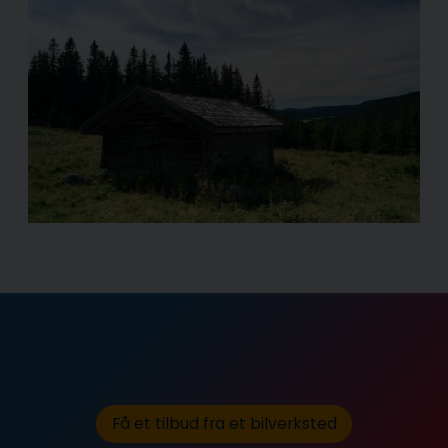
Få et tilbud fra et bilverksted