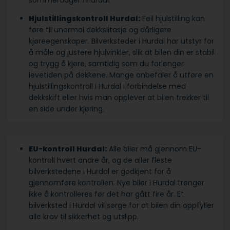
sommerdager i Hurdal.
Hjulstillingskontroll Hurdal:
Feil hjulstilling kan
føre til unormal dekkslitasje og dårligere
kjøreegenskaper. Bilverksteder i Hurdal har utstyr for
å måle og justere hjulvinkler, slik at bilen din er stabil
og trygg å kjøre, samtidig som du forlenger
levetiden på dekkene. Mange anbefaler å utføre en
hjulstillingskontroll i Hurdal i forbindelse med
dekkskift eller hvis man opplever at bilen trekker til
en side under kjøring.
EU-kontroll Hurdal:
Alle biler må gjennom EU-
kontroll hvert andre år, og de aller fleste
bilverkstedene i Hurdal er godkjent for å
gjennomføre kontrollen. Nye biler i Hurdal trenger
ikke å kontrolleres før det har gått fire år. Et
bilverksted i Hurdal vil sørge for at bilen din oppfyller
alle krav til sikkerhet og utslipp.