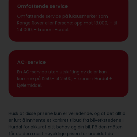
Omfattende service
Omfattende service på luksusmerker som
Range Rover eller Porsche: opp mot 18.000, – til
24.000, – kroner i Hurdal.
AC-service
En AC-service uten utskifting av deler kan
komme på 1250,- til 2.500, – kroner i Hurdal +
kjølemiddel.
Husk at disse prisene kun er veiledende, og at det alltid
er lurt å innhente et konkret tilbud fra bilverkstedene i
Hurdal for akkurat ditt behov og din bil. På den måten
får du den mest nøyaktige prisen for arbeidet du