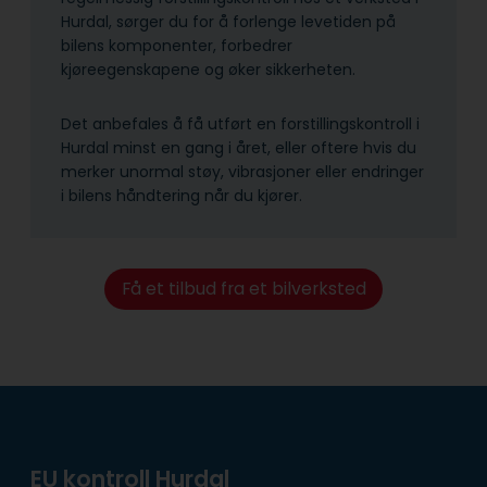
Hurdal, sørger du for å forlenge levetiden på
bilens komponenter, forbedrer
kjøreegenskapene og øker sikkerheten.
Det anbefales å få utført en forstillingskontroll i
Hurdal minst en gang i året, eller oftere hvis du
merker unormal støy, vibrasjoner eller endringer
i bilens håndtering når du kjører.
Få et tilbud fra et bilverksted
EU kontroll Hurdal