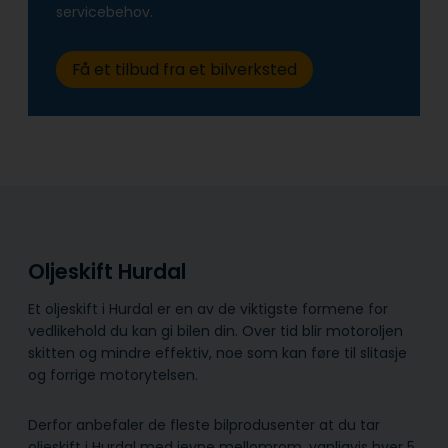
servicebehov.
Få et tilbud fra et bilverksted
Oljeskift Hurdal
Et oljeskift i Hurdal er en av de viktigste formene for
vedlikehold du kan gi bilen din. Over tid blir motoroljen
skitten og mindre effektiv, noe som kan føre til slitasje
og forrige motorytelsen.
Derfor anbefaler de fleste bilprodusenter at du tar
oljeskift i Hurdal med jevne mellomrom, vanligvis hver 5