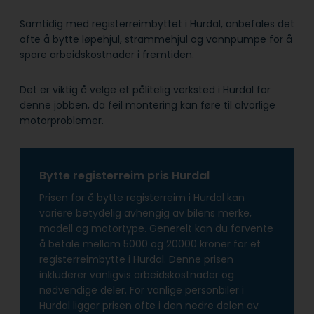
Samtidig med registerreimbyttet i Hurdal, anbefales det
ofte å bytte løpehjul, strammehjul og vannpumpe for å
spare arbeidskostnader i fremtiden.
Det er viktig å velge et pålitelig verksted i Hurdal for
denne jobben, da feil montering kan føre til alvorlige
motorproblemer.
Bytte registerreim pris Hurdal
Prisen for å bytte registerreim i Hurdal kan
variere betydelig avhengig av bilens merke,
modell og motortype. Generelt kan du forvente
å betale mellom 5000 og 20000 kroner for et
registerreimbytte i Hurdal. Denne prisen
inkluderer vanligvis arbeidskostnader og
nødvendige deler. For vanlige personbiler i
Hurdal ligger prisen ofte i den nedre delen av