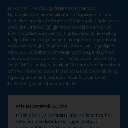
EU-kontroll i Hurdal, også kjent som periodisk
kjøretøykontroll, er en obligatorisk inspeksjon for alle
biler eldre enn fire år. Under en EU-kontroll i Hurdal vil en
godkjent kontrollør gå gjennom en rekke punkter på
bilen, inkludert bremser, styring, lys, dekk, understell og
utslipp. Det er viktig å velge et kompetent og godkjent
verksted i Hurdal til å utføre EU-kontrollen. Et godkjent
verksted i Hurdal kan som regel også hjelpe deg med
eventuelle reparasjoner som måtte være nødvendige
for å få bilen godkjent. Husk at EU-kontrollen i Hurdal må
utføres innen fastsatte frister basert på bilens alder og
type, og at det er bileierens ansvar å sørge for at
kontrollen gjennomføres til rett tid.
Pris EU kontroll Hurdal
Prisen på en EU-kontroll i Hurdal varierer noe fra
verksted til verksted, men ligger vanligvis i
området 800 til 1500 kroner. Husk at det er