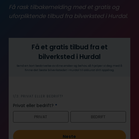
Få rask tilbakemelding med et gratis og
uforpliktende tilbud fra bilverksted i Hurdal.
Få et gratis tilbud fra et
bilverksted i Hurdal
Send en kort beskrivelse av dine ønsker og behov, så hjelper vi deg med å
finne det beste bilverkstedet i Hurdal til akkurat ditt oppdrag.
i
1/3: PRIVAT ELLER BEDRIFT?
n
Privat eller bedrift?
*
n
PRIVAT
BEDRIFT
h
o
l
Neste
d