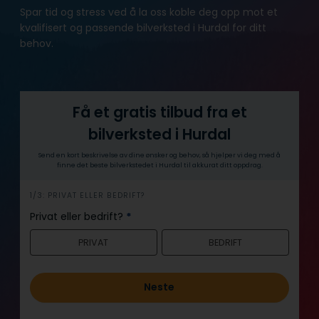
Spar tid og stress ved å la oss koble deg opp mot et
kvalifisert og passende bilverksted i Hurdal for ditt
behov.
Få et gratis tilbud fra et
bilverksted i Hurdal
Send en kort beskrivelse av dine ønsker og behov, så hjelper vi deg med å
finne det beste bilverkstedet i Hurdal til akkurat ditt oppdrag.
h
1/3: PRIVAT ELLER BEDRIFT?
e
Privat eller bedrift?
*
r
PRIVAT
BEDRIFT
o
Neste