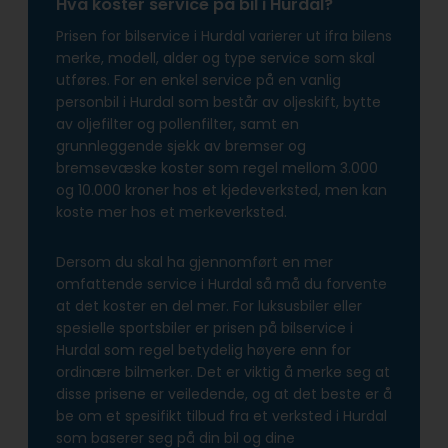
Hva koster service på bil i Hurdal?
Prisen for bilservice i Hurdal varierer ut ifra bilens
merke, modell, alder og type service som skal
utføres. For en enkel service på en vanlig
personbil i Hurdal som består av oljeskift, bytte
av oljefilter og pollenfilter, samt en
grunnleggende sjekk av bremser og
bremsevæske koster som regel mellom 3.000
og 10.000 kroner hos et kjedeverksted, men kan
koste mer hos et merkeverksted.
Dersom du skal ha gjennomført en mer
omfattende service i Hurdal så må du forvente
at det koster en del mer. For luksusbiler eller
spesielle sportsbiler er prisen på bilservice i
Hurdal som regel betydelig høyere enn for
ordinære bilmerker. Det er viktig å merke seg at
disse prisene er veiledende, og at det beste er å
be om et spesifikt tilbud fra et verksted i Hurdal
som baserer seg på din bil og dine