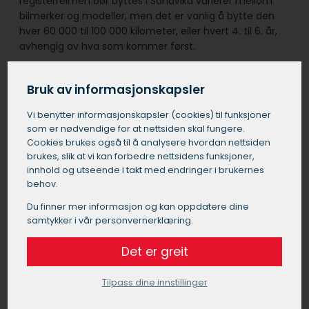
registerreimen bør byttes i Sandvika varierer mellom
bilmerker og modeller, men det er vanlig å bytte den
hver 60 000 til 100 000 kilometer, eller hvert 4. til 6. år,
avhengig av hva som kommer først.
Å bytte registerreim i Sandvika er en relativt kompleks
Bruk av informasjonskapsler
jobb hvor det er arbeidsmengden som står for den
største delen av kostnadene.
Vi benytter informasjons­kapsler (cookies) til funksjoner
som er nødvendige for at nettsiden skal fungere.
Cookies brukes også til å analysere hvordan nettsiden
Samtidig med registerreimbyttet i Sandvika, anbefales
brukes, slik at vi kan forbedre nettsidens funksjoner,
det ofte å bytte løpehjul, strammehjul og vannpumpe
innhold og utseende i takt med endringer i brukernes
for å spare arbeidskostnader i fremtiden.
behov.
Du finner mer informasjon og kan oppdatere dine
Det er viktig å velge et pålitelig verksted i Sandvika for
samtykker i vår personvernerklæring.
denne jobben, da feil montering kan føre til alvorlige
motorproblemer.
Det er greit
Tilpass dine innstillinger
Bytte registerreim pris Sandvika