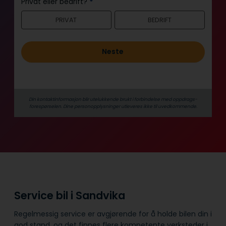
Privat eller bedrift?
*
n
PRIVAT
BEDRIFT
h
o
l
Neste
d
Din kontaktinformasjon blir utelukkende brukt i forbindelse med oppdrags­
forespørselen. Dine person­­opplysninger utleveres ikke til uvedkommende.
Service bil i Sandvika
Regelmessig service er avgjørende for å holde bilen din i
god stand, og det finnes flere kompetente verksteder i