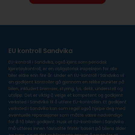
EU kontroll Sandvika
EU-kontroll i Sandvika, også kjent som periodisk
kjøretøykontroll, er en obligatorisk inspeksjon for alle
biler eldre enn fire år. Under en EU-kontroll i Sandvika vil
en godkjent kontrollør gå gjennom en rekke punkter på
bilen, inkludert bremser, styring, lys, dekk, understell og
utslipp. Det er viktig å velge et kompetent og godkjent
verksted i Sandvika til å utføre EU-kontrollen. Et godkjent
verksted i Sandvika kan som regel også hjelpe deg med
eventuelle reparasjoner som måtte være nødvendige
for å få bilen godkjent. Husk at EU-kontrollen i Sandvika
må utføres innen fastsatte frister basert på bilens alder
og type, og at det er bileierens ansvar å sørge for at