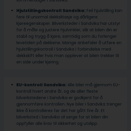
sommerdager i Sandvika.
Hjulstillingskontroll Sandvika:
Feil hjulstilling kan
føre til unormal dekkslitasje og dårligere
kjøreegenskaper. Bilverksteder i Sandvika har utstyr
for å måle og justere hjulvinkler, slik at bilen din er
stabil og trygg å kjøre, samtidig som du forlenger
levetiden på dekkene. Mange anbefaler å utføre en
hjulstillingskontroll i Sandvika i forbindelse med
dekkskift eller hvis man opplever at bilen trekker til
en side under kjøring.
EU-kontroll Sandvika:
Alle biler må gjennom EU-
kontroll hvert andre år, og de aller fleste
bilverkstedene i Sandvika er godkjent for å
gjennomføre kontrollen. Nye biler i Sandvika trenger
ikke å kontrolleres før det har gått fire år. Et
bilverksted i Sandvika vil sørge for at bilen din
oppfyller alle krav til sikkerhet og utslipp.