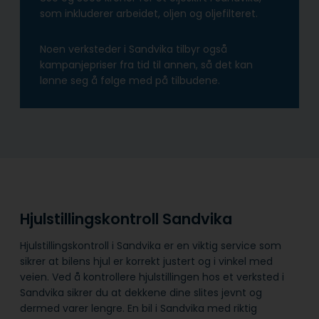
som inkluderer arbeidet, oljen og oljefilteret.
Noen verksteder i Sandvika tilbyr også
kampanjepriser fra tid til annen, så det kan
lønne seg å følge med på tilbudene.
Hjulstillingskontroll Sandvika
Hjulstillingskontroll i Sandvika er en viktig service som
sikrer at bilens hjul er korrekt justert og i vinkel med
veien. Ved å kontrollere hjulstillingen hos et verksted i
Sandvika sikrer du at dekkene dine slites jevnt og
dermed varer lengre. En bil i Sandvika med riktig