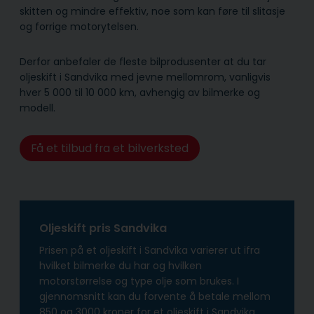
skitten og mindre effektiv, noe som kan føre til slitasje
og forrige motorytelsen.
Derfor anbefaler de fleste bilprodusenter at du tar
oljeskift i Sandvika med jevne mellomrom, vanligvis
hver 5 000 til 10 000 km, avhengig av bilmerke og
modell.
Få et tilbud fra et bilverksted
Oljeskift pris Sandvika
Prisen på et oljeskift i Sandvika varierer ut ifra
hvilket bilmerke du har og hvilken
motorstørrelse og type olje som brukes. I
gjennomsnitt kan du forvente å betale mellom
850 og 3000 kroner for et oljeskift i Sandvika,