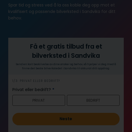
Spar tid og stress ved å la oss koble deg opp mot et
kvalifisert og passende bilverksted i Sandvika for ditt
behov.
Få et gratis tilbud fra et
bilverksted i Sandvika
Send en kort beskrivelse av dine ønsker og behov, så hjelper vi deg med å
finne det beste bilverkstedet i Sandvika til akkurat ditt oppdrag.
h
1/3: PRIVAT ELLER BEDRIFT?
e
Privat eller bedrift?
*
r
PRIVAT
BEDRIFT
o
Neste