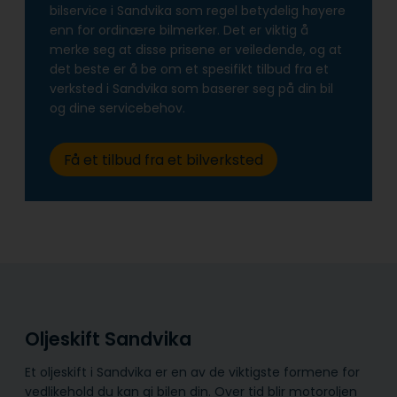
bilservice i Sandvika som regel betydelig høyere
enn for ordinære bilmerker. Det er viktig å
merke seg at disse prisene er veiledende, og at
det beste er å be om et spesifikt tilbud fra et
verksted i Sandvika som baserer seg på din bil
og dine servicebehov.
Få et tilbud fra et bilverksted
Oljeskift Sandvika
Et oljeskift i Sandvika er en av de viktigste formene for
vedlikehold du kan gi bilen din. Over tid blir motoroljen