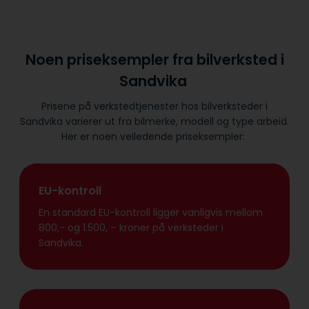
Noen priseksempler fra bilverksted i
Sandvika
Prisene på verkstedtjenester hos bilverksteder i
Sandvika varierer ut fra bilmerke, modell og type arbeid.
Her er noen veiledende priseksempler:
EU-kontroll
En standard EU-kontroll ligger vanligvis mellom
800,- og 1.500, – kroner på verksteder i
Sandvika.