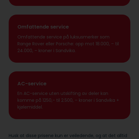
Omfattende service
Omfattende service på luksusmerker som
Range Rover eller Porsche: opp mot 18.000, – til
24.000, – kroner i Sandvika.
AC-service
En AC-service uten utskifting av deler kan
komme på 1250,- til 2.500, – kroner i Sandvika +
kjølemiddel.
Husk at disse prisene kun er veiledende, og at det alltid