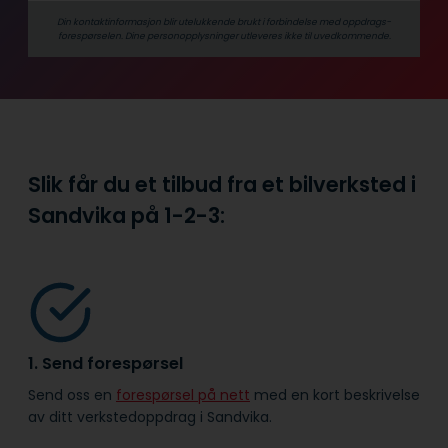
Din kontaktinformasjon blir utelukkende brukt i forbindelse med oppdrags­
forespørselen. Dine person­­opplysninger utleveres ikke til uvedkommende.
Slik får du et tilbud fra et bilverksted i
Sandvika på
1-2-3:
1. Send forespørsel
Send oss en
forespørsel på nett
med en kort beskrivelse
av ditt verkstedoppdrag i Sandvika.