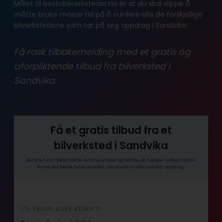
Målet til bestebilverksteder.no er at du skal slippe å
måtte bruke masse tid på å vurdere alle de forskjellige
bilverkstedene som tar på seg oppdrag i Sandvika.
Få rask tilbakemelding med et gratis og
uforpliktende tilbud fra bilverksted i
Sandvika.
Få et gratis tilbud fra et
bilverksted i Sandvika
Send en kort beskrivelse av dine ønsker og behov, så hjelper vi deg med å
finne det beste bilverkstedet i Sandvika til akkurat ditt oppdrag.
i
1/3: PRIVAT ELLER BEDRIFT?
n