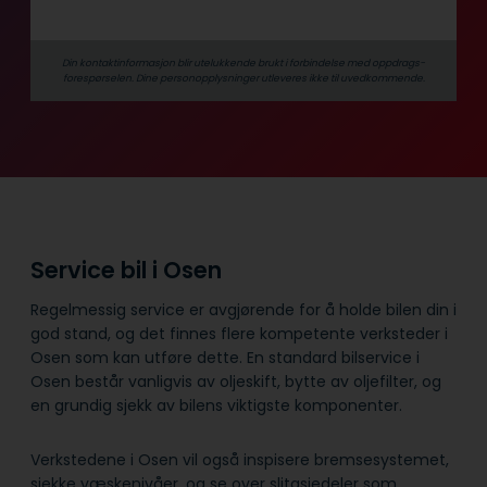
Din kontaktinformasjon blir utelukkende brukt i forbindelse med oppdrags­
forespørselen. Dine person­­opplysninger utleveres ikke til uvedkommende.
Service bil i Osen
Regelmessig service er avgjørende for å holde bilen din i
god stand, og det finnes flere kompetente verksteder i
Osen som kan utføre dette. En standard bilservice i
Osen består vanligvis av oljeskift, bytte av oljefilter, og
en grundig sjekk av bilens viktigste komponenter.
Verkstedene i Osen vil også inspisere bremsesystemet,
sjekke væskenivåer, og se over slitasjedeler som