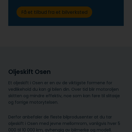
Få et tilbud fra et bilverksted
Oljeskift Osen
Et oljeskift i Osen er en av de viktigste formene for
vedlikehold du kan gi bilen din. Over tid blir motoroljen
skitten og mindre effektiv, noe som kan føre til slitasje
og forrige motorytelsen.
Derfor anbefaler de fleste bilprodusenter at du tar
oljeskift i Osen med jevne mellomrom, vanligvis hver 5
000 til 10 000 km, avhengig av bilmerke og modell.