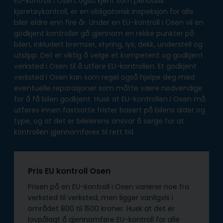
EU-kontroll i Osen, også kjent som periodisk
kjøretøykontroll, er en obligatorisk inspeksjon for alle
biler eldre enn fire år. Under en EU-kontroll i Osen vil en
godkjent kontrollør gå gjennom en rekke punkter på
bilen, inkludert bremser, styring, lys, dekk, understell og
utslipp. Det er viktig å velge et kompetent og godkjent
verksted i Osen til å utføre EU-kontrollen. Et godkjent
verksted i Osen kan som regel også hjelpe deg med
eventuelle reparasjoner som måtte være nødvendige
for å få bilen godkjent. Husk at EU-kontrollen i Osen må
utføres innen fastsatte frister basert på bilens alder og
type, og at det er bileierens ansvar å sørge for at
kontrollen gjennomføres til rett tid.
Pris EU kontroll Osen
Prisen på en EU-kontroll i Osen varierer noe fra
verksted til verksted, men ligger vanligvis i
området 800 til 1500 kroner. Husk at det er
lovpålagt å gjennomføre EU-kontroll for alle