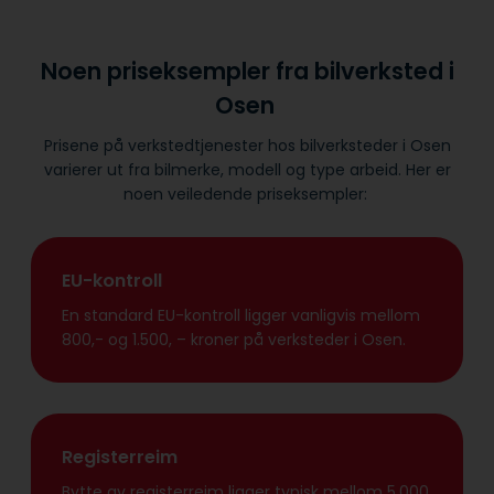
Noen priseksempler fra bilverksted i
Osen
Prisene på verkstedtjenester hos bilverksteder i Osen
varierer ut fra bilmerke, modell og type arbeid. Her er
noen veiledende priseksempler:
EU-kontroll
En standard EU-kontroll ligger vanligvis mellom
800,- og 1.500, – kroner på verksteder i Osen.
Registerreim
Bytte av registerreim ligger typisk mellom 5.000,