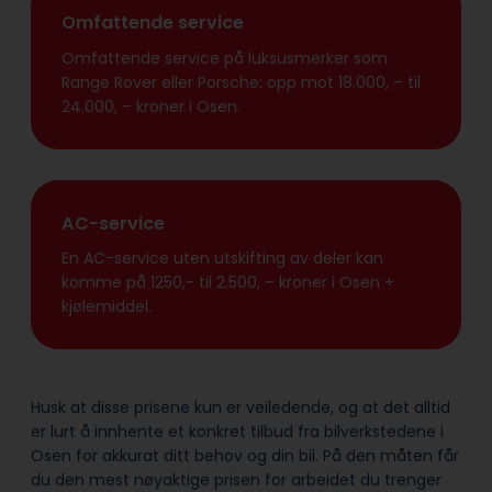
Omfattende service
Omfattende service på luksusmerker som
Range Rover eller Porsche: opp mot 18.000, – til
24.000, – kroner i Osen.
AC-service
En AC-service uten utskifting av deler kan
komme på 1250,- til 2.500, – kroner i Osen +
kjølemiddel.
Husk at disse prisene kun er veiledende, og at det alltid
er lurt å innhente et konkret tilbud fra bilverkstedene i
Osen for akkurat ditt behov og din bil. På den måten får
du den mest nøyaktige prisen for arbeidet du trenger