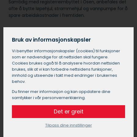
Samtidig med registerreimbyttet i Osen, anbefales det
ofte å bytte løpehjul, strammehjul og vannpumpe for å
spare arbeidskostnader i fremtiden.
Det er viktig å velge et pålitelig verksted i Osen for
denne jobben, da feil montering kan føre til alvorlige
Bruk av informasjonskapsler
motorproblemer.
Vi benytter informasjons­kapsler (cookies) til funksjoner
som er nødvendige for at nettsiden skal fungere.
Cookies brukes også til å analysere hvordan nettsiden
Bytte registerreim pris Osen
brukes, slik at vi kan forbedre nettsidens funksjoner,
innhold og utseende i takt med endringer i brukernes
Prisen for å bytte registerreim i Osen kan
behov.
variere betydelig avhengig av bilens merke,
modell og motortype. Generelt kan du forvente
Du finner mer informasjon og kan oppdatere dine
å betale mellom 5000 og 20000 kroner for et
samtykker i vår personvernerklæring.
registerreimbytte i Osen. Denne prisen
Det er greit
inkluderer vanligvis arbeidskostnader og
nødvendige deler. For vanlige personbiler i Osen
ligger prisen ofte i den nedre delen av dette
Tilpass dine innstillinger
spennet, mens luksusbiler eller biler med mer