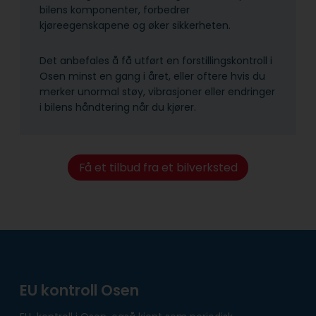
bilens komponenter, forbedrer
kjøreegenskapene og øker sikkerheten.
Det anbefales å få utført en forstillingskontroll i
Osen minst en gang i året, eller oftere hvis du
merker unormal støy, vibrasjoner eller endringer
i bilens håndtering når du kjører.
Få et tilbud fra et bilverksted
EU kontroll Osen