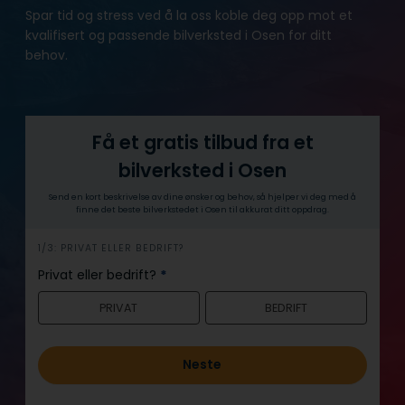
Spar tid og stress ved å la oss koble deg opp mot et
kvalifisert og passende bilverksted i Osen for ditt
behov.
Få et gratis tilbud fra et
bilverksted i Osen
Send en kort beskrivelse av dine ønsker og behov, så hjelper vi deg med å
finne det beste bilverkstedet i Osen til akkurat ditt oppdrag.
h
1/3: PRIVAT ELLER BEDRIFT?
e
Privat eller bedrift?
*
r
PRIVAT
BEDRIFT
o
Neste