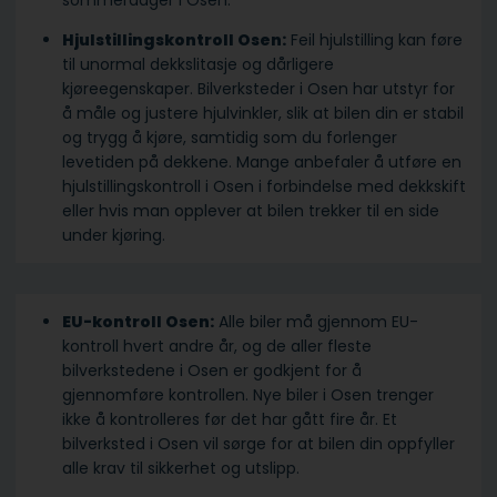
sommerdager i Osen.
Hjulstillingskontroll Osen:
Feil hjulstilling kan føre
til unormal dekkslitasje og dårligere
kjøreegenskaper. Bilverksteder i Osen har utstyr for
å måle og justere hjulvinkler, slik at bilen din er stabil
og trygg å kjøre, samtidig som du forlenger
levetiden på dekkene. Mange anbefaler å utføre en
hjulstillingskontroll i Osen i forbindelse med dekkskift
eller hvis man opplever at bilen trekker til en side
under kjøring.
EU-kontroll Osen:
Alle biler må gjennom EU-
kontroll hvert andre år, og de aller fleste
bilverkstedene i Osen er godkjent for å
gjennomføre kontrollen. Nye biler i Osen trenger
ikke å kontrolleres før det har gått fire år. Et
bilverksted i Osen vil sørge for at bilen din oppfyller
alle krav til sikkerhet og utslipp.