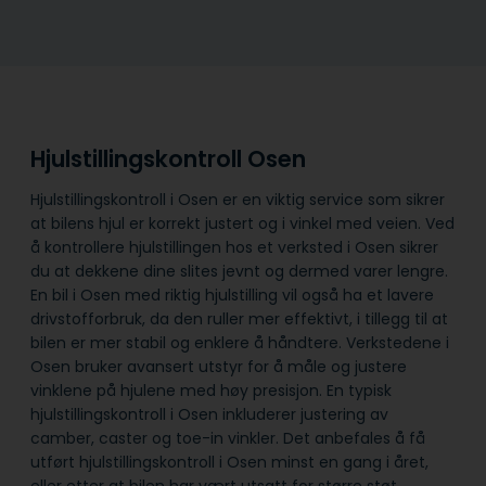
Hjulstillingskontroll Osen
Hjulstillingskontroll i Osen er en viktig service som sikrer
at bilens hjul er korrekt justert og i vinkel med veien. Ved
å kontrollere hjulstillingen hos et verksted i Osen sikrer
du at dekkene dine slites jevnt og dermed varer lengre.
En bil i Osen med riktig hjulstilling vil også ha et lavere
drivstofforbruk, da den ruller mer effektivt, i tillegg til at
bilen er mer stabil og enklere å håndtere. Verkstedene i
Osen bruker avansert utstyr for å måle og justere
vinklene på hjulene med høy presisjon. En typisk
hjulstillingskontroll i Osen inkluderer justering av
camber, caster og toe-in vinkler. Det anbefales å få
utført hjulstillingskontroll i Osen minst en gang i året,
eller etter at bilen har vært utsatt for større støt.