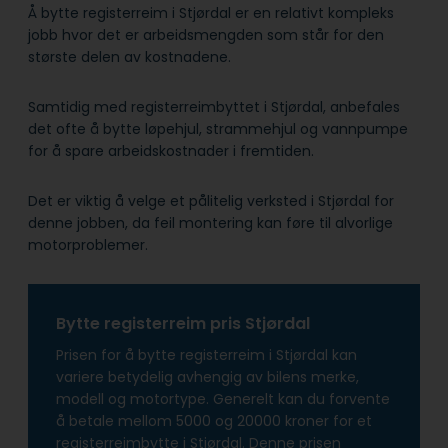
Å bytte registerreim i Stjørdal er en relativt kompleks
jobb hvor det er arbeidsmengden som står for den
største delen av kostnadene.
Samtidig med registerreimbyttet i Stjørdal, anbefales
det ofte å bytte løpehjul, strammehjul og vannpumpe
for å spare arbeidskostnader i fremtiden.
Det er viktig å velge et pålitelig verksted i Stjørdal for
denne jobben, da feil montering kan føre til alvorlige
motorproblemer.
Bytte registerreim pris Stjørdal
Prisen for å bytte registerreim i Stjørdal kan
variere betydelig avhengig av bilens merke,
modell og motortype. Generelt kan du forvente
å betale mellom 5000 og 20000 kroner for et
registerreimbytte i Stjørdal. Denne prisen