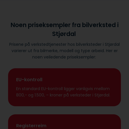
Noen priseksempler fra bilverksted i
Stjørdal
Prisene på verkstedtjenester hos bilverksteder i Stjørdal
varierer ut fra bilmerke, modell og type arbeid. Her er
noen veiledende priseksempler:
EU-kontroll
En standard EU-kontroll ligger vanligvis mellom
800,- og 1.500, – kroner på verksteder i Stjørdal.
Registerreim