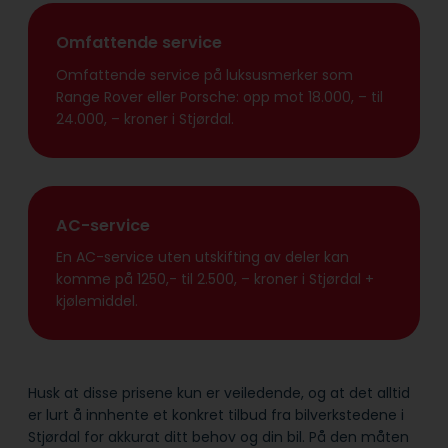
Omfattende service
Omfattende service på luksusmerker som
Range Rover eller Porsche: opp mot 18.000, – til
24.000, – kroner i Stjørdal.
AC-service
En AC-service uten utskifting av deler kan
komme på 1250,- til 2.500, – kroner i Stjørdal +
kjølemiddel.
Husk at disse prisene kun er veiledende, og at det alltid
er lurt å innhente et konkret tilbud fra bilverkstedene i
Stjørdal for akkurat ditt behov og din bil. På den måten