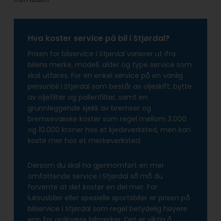
Hva koster service på bil i Stjørdal?
Prisen for bilservice i Stjørdal varierer ut ifra
bilens merke, modell, alder og type service som
skal utføres. For en enkel service på en vanlig
personbil i Stjørdal som består av oljeskift, bytte
av oljefilter og pollenfilter, samt en
grunnleggende sjekk av bremser og
bremsevæske koster som regel mellom 3.000
og 10.000 kroner hos et kjedeverksted, men kan
koste mer hos et merkeverksted.
Dersom du skal ha gjennomført en mer
omfattende service i Stjørdal så må du
forvente at det koster en del mer. For
luksusbiler eller spesielle sportsbiler er prisen på
bilservice i Stjørdal som regel betydelig høyere
enn for ordinære bilmerker. Det er viktig å