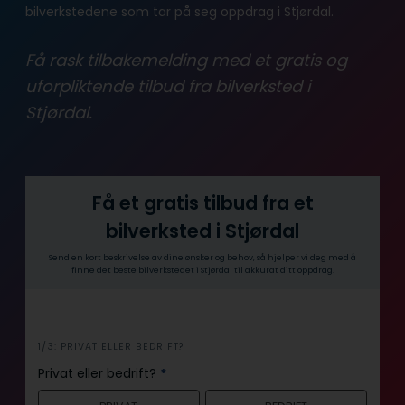
bilverkstedene som tar på seg oppdrag i Stjørdal.
Få rask tilbakemelding med et gratis og
uforpliktende tilbud fra bilverksted i
Stjørdal.
Få et gratis tilbud fra et
bilverksted i Stjørdal
Send en kort beskrivelse av dine ønsker og behov, så hjelper vi deg med å
finne det beste bilverkstedet i Stjørdal til akkurat ditt oppdrag.
i
1/3: PRIVAT ELLER BEDRIFT?
n
Privat eller bedrift?
*
n