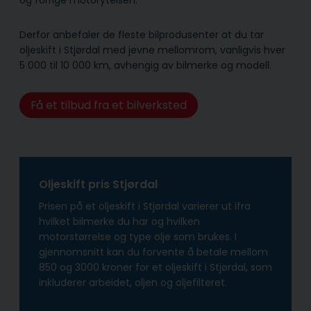
Derfor anbefaler de fleste bilprodusenter at du tar
oljeskift i Stjørdal med jevne mellomrom, vanligvis hver
5 000 til 10 000 km, avhengig av bilmerke og modell.
Få et tilbud fra et bilverksted
Oljeskift pris Stjørdal
Prisen på et oljeskift i Stjørdal varierer ut ifra
hvilket bilmerke du har og hvilken
motorstørrelse og type olje som brukes. I
gjennomsnitt kan du forvente å betale mellom
850 og 3000 kroner for et oljeskift i Stjørdal, som
inkluderer arbeidet, oljen og oljefilteret.