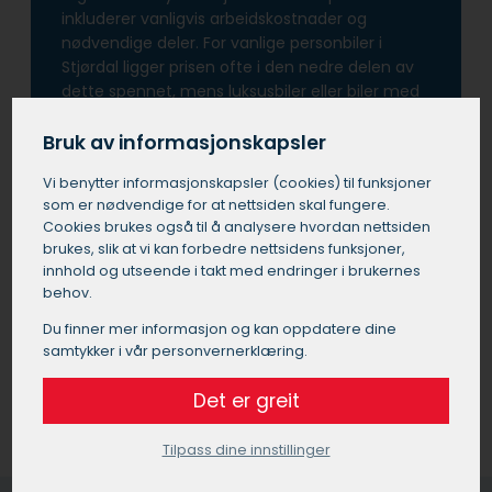
inkluderer vanligvis arbeidskostnader og
nødvendige deler. For vanlige personbiler i
Stjørdal ligger prisen ofte i den nedre delen av
dette spennet, mens luksusbiler eller biler med
mer kompliserte motorer kan koste mer. Noen
verksteder i Stjørdal tilbyr pakkepriser som
Bruk av informasjonskapsler
inkluderer bytte av løpehjul, strammehjul og
Vi benytter informasjons­kapsler (cookies) til funksjoner
vannpumpe sammen med registerreimen. Det
som er nødvendige for at nettsiden skal fungere.
er verdt å merke seg at selv om prisen for å
Cookies brukes også til å analysere hvordan nettsiden
bytte registerreim i Stjørdal kan virke høy, er det
brukes, slik at vi kan forbedre nettsidens funksjoner,
viktig å vite at kostnaden for å ikke bytte være
innhold og utseende i takt med endringer i brukernes
mye høyere.
behov.
Du finner mer informasjon og kan oppdatere dine
Få et tilbud fra et bilverksted
samtykker i vår personvernerklæring.
Det er greit
Tilpass dine innstillinger