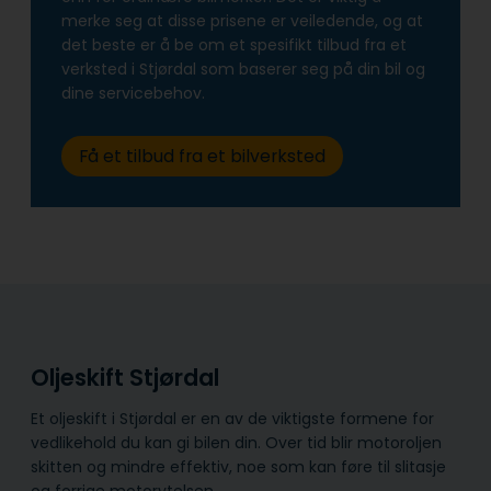
merke seg at disse prisene er veiledende, og at
det beste er å be om et spesifikt tilbud fra et
verksted i Stjørdal som baserer seg på din bil og
dine servicebehov.
Få et tilbud fra et bilverksted
Oljeskift Stjørdal
Et oljeskift i Stjørdal er en av de viktigste formene for
vedlikehold du kan gi bilen din. Over tid blir motoroljen
skitten og mindre effektiv, noe som kan føre til slitasje
og forrige motorytelsen.