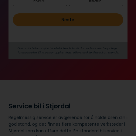
PRIVAT
BEDRIFT
h
o
l
Neste
d
Din kontaktinformasjon blir utelukkende brukt i forbindelse med oppdrags­
forespørselen. Dine person­­opplysninger utleveres ikke til uvedkommende.
Service bil i Stjørdal
Regelmessig service er avgjørende for å holde bilen din i
god stand, og det finnes flere kompetente verksteder i
Stjørdal som kan utføre dette. En standard bilservice i