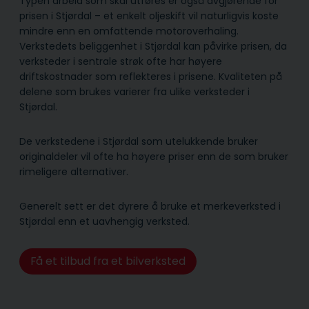
Typen arbeid som skal utføres er også avgjørende for
prisen i Stjørdal – et enkelt oljeskift vil naturligvis koste
mindre enn en omfattende motoroverhaling.
Verkstedets beliggenhet i Stjørdal kan påvirke prisen, da
verksteder i sentrale strøk ofte har høyere
driftskostnader som reflekteres i prisene. Kvaliteten på
delene som brukes varierer fra ulike verksteder i
Stjørdal.
De verkstedene i Stjørdal som utelukkende bruker
originaldeler vil ofte ha høyere priser enn de som bruker
rimeligere alternativer.
Generelt sett er det dyrere å bruke et merkeverksted i
Stjørdal enn et uavhengig verksted.
Få et tilbud fra et bilverksted