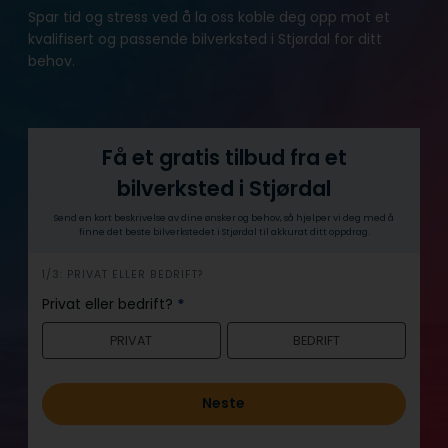
Spar tid og stress ved å la oss koble deg opp mot et
kvalifisert og passende bilverksted i Stjørdal for ditt
behov.
Få et gratis tilbud fra et
bilverksted i Stjørdal
Send en kort beskrivelse av dine ønsker og behov, så hjelper vi deg med å
finne det beste bilverkstedet i Stjørdal til akkurat ditt oppdrag.
h
1/3: PRIVAT ELLER BEDRIFT?
e
Privat eller bedrift?
*
r
PRIVAT
BEDRIFT
o
Neste