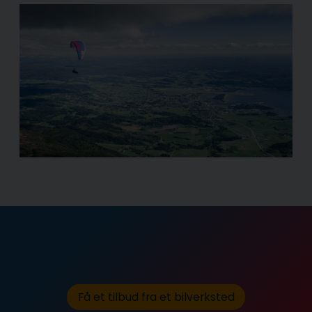
Få et tilbud fra et bilverksted