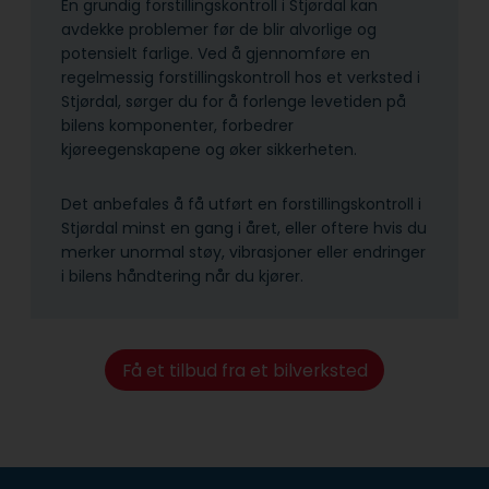
En grundig forstillingskontroll i Stjørdal kan
avdekke problemer før de blir alvorlige og
potensielt farlige. Ved å gjennomføre en
regelmessig forstillingskontroll hos et verksted i
Stjørdal, sørger du for å forlenge levetiden på
bilens komponenter, forbedrer
kjøreegenskapene og øker sikkerheten.
Det anbefales å få utført en forstillingskontroll i
Stjørdal minst en gang i året, eller oftere hvis du
merker unormal støy, vibrasjoner eller endringer
i bilens håndtering når du kjører.
Få et tilbud fra et bilverksted