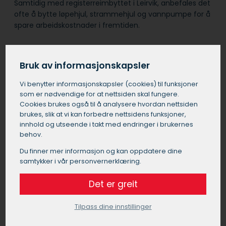
Samtidig med registerreimbyttet i Leirvik, anbefales det
ofte å bytte løpehjul, strammehjul og vannpumpe for å
spare arbeidskostnader i fremtiden.
Det er viktig å velge et pålitelig verksted i Leirvik for
denne jobben, da feil montering kan føre til alvorlige
Bruk av informasjonskapsler
motorproblemer.
Vi benytter informasjons­kapsler (cookies) til funksjoner
som er nødvendige for at nettsiden skal fungere.
Cookies brukes også til å analysere hvordan nettsiden
Bytte registerreim pris Leirvik
brukes, slik at vi kan forbedre nettsidens funksjoner,
innhold og utseende i takt med endringer i brukernes
Prisen for å bytte registerreim i Leirvik kan
behov.
variere betydelig avhengig av bilens merke,
modell og motortype. Generelt kan du forvente
Du finner mer informasjon og kan oppdatere dine
å betale mellom 5000 og 20000 kroner for et
samtykker i vår personvernerklæring.
registerreimbytte i Leirvik. Denne prisen
Det er greit
inkluderer vanligvis arbeidskostnader og
nødvendige deler. For vanlige personbiler i
Leirvik ligger prisen ofte i den nedre delen av
Tilpass dine innstillinger
dette spennet, mens luksusbiler eller biler med