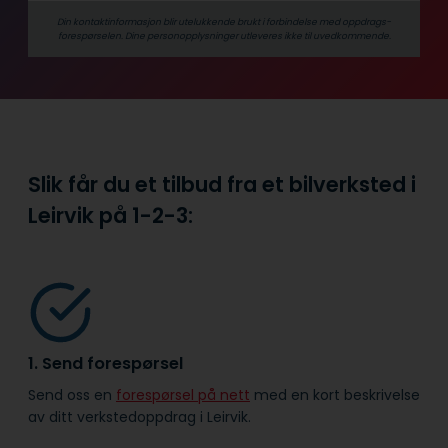
Din kontaktinformasjon blir utelukkende brukt i forbindelse med oppdrags­
forespørselen. Dine person­­opplysninger utleveres ikke til uvedkommende.
Slik får du et tilbud fra et bilverksted i
Leirvik på
1-2-3:
1. Send forespørsel
Send oss en
forespørsel på nett
med en kort beskrivelse
av ditt verkstedoppdrag i Leirvik.