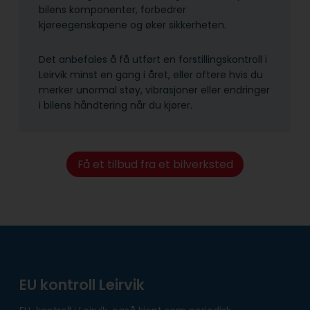
bilens komponenter, forbedrer
kjøreegenskapene og øker sikkerheten.
Det anbefales å få utført en forstillingskontroll i
Leirvik minst en gang i året, eller oftere hvis du
merker unormal støy, vibrasjoner eller endringer
i bilens håndtering når du kjører.
Få et tilbud fra et bilverksted
EU kontroll Leirvik