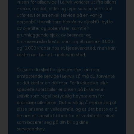
Prisen for bilservice i Leirvik varierer ut ifra bilens
merke, modell, alder og type service som skal
utføres. For en enkel service på en vanlig
personbil i Leirvik som består av oljeskift, bytte
av oljefilter og pollenfilter, samt en
grunnleggende sjekk av bremser og
bremsevæske koster som regel mellom 3.000
og 10.000 kroner hos et kjedeverksted, men kan
koste mer hos et merkeverksted.
Dersom du skal ha gjennomført en mer
omfattende service i Leirvik så må du forvente
at det koster en del mer. For luksusbiler eller
spesielle sportsbiler er prisen på bilservice i
Leirvik som regel betydelig høyere enn for
ordinære bilmerker. Det er viktig å merke seg at
disse prisene er veiledende, og at det beste er å
be om et spesifikt tilbud fra et verksted i Leirvik
som baserer seg på din bil og dine
servicebehov.