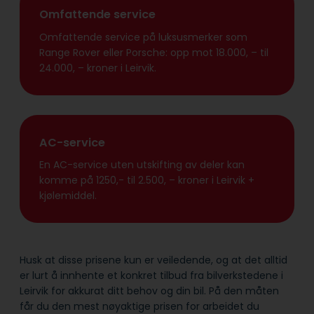
Omfattende service
Omfattende service på luksusmerker som
Range Rover eller Porsche: opp mot 18.000, – til
24.000, – kroner i Leirvik.
AC-service
En AC-service uten utskifting av deler kan
komme på 1250,- til 2.500, – kroner i Leirvik +
kjølemiddel.
Husk at disse prisene kun er veiledende, og at det alltid
er lurt å innhente et konkret tilbud fra bilverkstedene i
Leirvik for akkurat ditt behov og din bil. På den måten
får du den mest nøyaktige prisen for arbeidet du