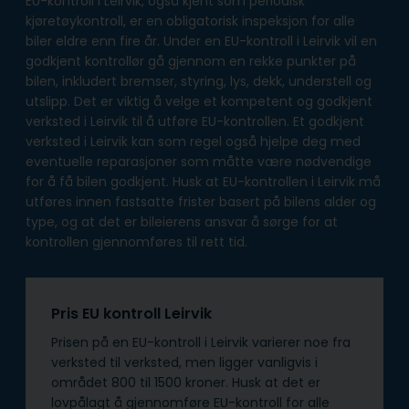
EU-kontroll i Leirvik, også kjent som periodisk
kjøretøykontroll, er en obligatorisk inspeksjon for alle
biler eldre enn fire år. Under en EU-kontroll i Leirvik vil en
godkjent kontrollør gå gjennom en rekke punkter på
bilen, inkludert bremser, styring, lys, dekk, understell og
utslipp. Det er viktig å velge et kompetent og godkjent
verksted i Leirvik til å utføre EU-kontrollen. Et godkjent
verksted i Leirvik kan som regel også hjelpe deg med
eventuelle reparasjoner som måtte være nødvendige
for å få bilen godkjent. Husk at EU-kontrollen i Leirvik må
utføres innen fastsatte frister basert på bilens alder og
type, og at det er bileierens ansvar å sørge for at
kontrollen gjennomføres til rett tid.
Pris EU kontroll Leirvik
Prisen på en EU-kontroll i Leirvik varierer noe fra
verksted til verksted, men ligger vanligvis i
området 800 til 1500 kroner. Husk at det er
lovpålagt å gjennomføre EU-kontroll for alle