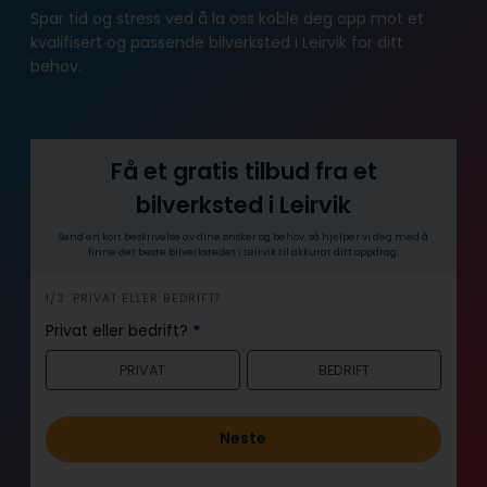
Spar tid og stress ved å la oss koble deg opp mot et
kvalifisert og passende bilverksted i Leirvik for ditt
behov.
Få et gratis tilbud fra et
bilverksted i Leirvik
Send en kort beskrivelse av dine ønsker og behov, så hjelper vi deg med å
finne det beste bilverkstedet i Leirvik til akkurat ditt oppdrag.
h
1/3: PRIVAT ELLER BEDRIFT?
e
Privat eller bedrift?
*
r
PRIVAT
BEDRIFT
o
Neste