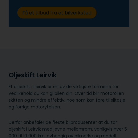
Få et tilbud fra et bilverksted
Oljeskift Leirvik
Et oljeskift i Leirvik er en av de viktigste formene for
vedlikehold du kan gi bilen din. Over tid blir motoroljen
skitten og mindre effektiv, noe som kan føre til slitasje
og forrige motorytelsen.
Derfor anbefaler de fleste bilprodusenter at du tar
oljeskift i Leirvik med jevne mellomrom, vanligvis hver 5
000 til 10 000 km, avhengig av bilmerke og modell.