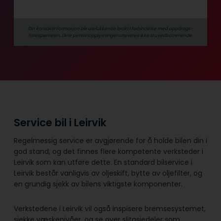
Din kontaktinformasjon blir utelukkende brukt i forbindelse med oppdrags­
forespørselen. Dine person­­opplysninger utleveres ikke til uvedkommende.
Service bil i Leirvik
Regelmessig service er avgjørende for å holde bilen din i
god stand, og det finnes flere kompetente verksteder i
Leirvik som kan utføre dette. En standard bilservice i
Leirvik består vanligvis av oljeskift, bytte av oljefilter, og
en grundig sjekk av bilens viktigste komponenter.
Verkstedene i Leirvik vil også inspisere bremsesystemet,
sjekke væskenivåer, og se over slitasjedeler som