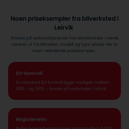
Noen priseksempler fra bilverksted i
Leirvik
Prisene på verkstedtjenester hos bilverksteder i Leirvik
varierer ut fra bilmerke, modell og type arbeid. Her er
noen veiledende priseksempler:
EU-kontroll
En standard EU-kontroll ligger vanligvis mellom
800,- og 1.500, – kroner på verksteder i Leirvik.
Registerreim
Bytte av registerreim ligger typisk mellom 5.000,