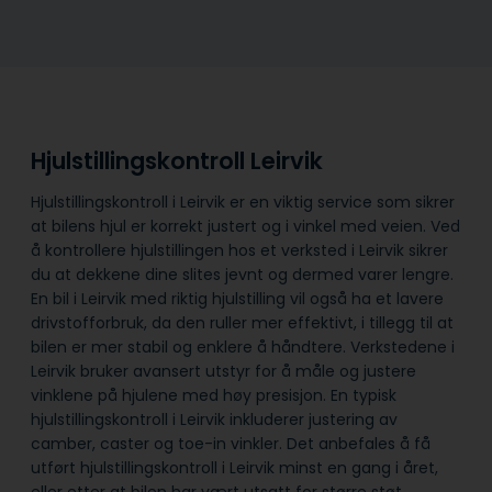
Hjulstillingskontroll Leirvik
Hjulstillingskontroll i Leirvik er en viktig service som sikrer
at bilens hjul er korrekt justert og i vinkel med veien. Ved
å kontrollere hjulstillingen hos et verksted i Leirvik sikrer
du at dekkene dine slites jevnt og dermed varer lengre.
En bil i Leirvik med riktig hjulstilling vil også ha et lavere
drivstofforbruk, da den ruller mer effektivt, i tillegg til at
bilen er mer stabil og enklere å håndtere. Verkstedene i
Leirvik bruker avansert utstyr for å måle og justere
vinklene på hjulene med høy presisjon. En typisk
hjulstillingskontroll i Leirvik inkluderer justering av
camber, caster og toe-in vinkler. Det anbefales å få
utført hjulstillingskontroll i Leirvik minst en gang i året,
eller etter at bilen har vært utsatt for større støt.