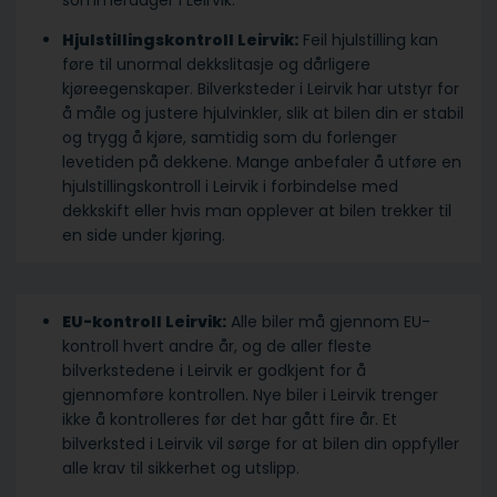
sommerdager i Leirvik.
Hjulstillingskontroll Leirvik:
Feil hjulstilling kan
føre til unormal dekkslitasje og dårligere
kjøreegenskaper. Bilverksteder i Leirvik har utstyr for
å måle og justere hjulvinkler, slik at bilen din er stabil
og trygg å kjøre, samtidig som du forlenger
levetiden på dekkene. Mange anbefaler å utføre en
hjulstillingskontroll i Leirvik i forbindelse med
dekkskift eller hvis man opplever at bilen trekker til
en side under kjøring.
EU-kontroll Leirvik:
Alle biler må gjennom EU-
kontroll hvert andre år, og de aller fleste
bilverkstedene i Leirvik er godkjent for å
gjennomføre kontrollen. Nye biler i Leirvik trenger
ikke å kontrolleres før det har gått fire år. Et
bilverksted i Leirvik vil sørge for at bilen din oppfyller
alle krav til sikkerhet og utslipp.