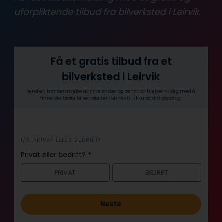
uforpliktende tilbud fra bilverksted i Leirvik.
Få et gratis tilbud fra et
bilverksted i Leirvik
Send en kort beskrivelse av dine ønsker og behov, så hjelper vi deg med å
finne det beste bilverkstedet i Leirvik til akkurat ditt oppdrag.
i
1/3: PRIVAT ELLER BEDRIFT?
n
Privat eller bedrift?
*
n
PRIVAT
BEDRIFT
h
o
l
Neste
d