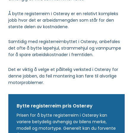
Å bytte registerreim i Osterøy er en relativt kompleks
jobb hvor det er arbeidsmengden som står for den
største delen av kostnadene.
Samtidig med registerreimbyttet i Osterøy, anbefales
det ofte å bytte løpehjul, strammehjul og vannpumpe
for å spare arbeidskostnader i fremtiden.
Det er viktig å velge et pålitelig verksted i Osterøy for
denne jobben, da feil montering kan føre til alvorlige
motorproblemer.
Bytte registerreim pris Osterøy
Prisen for å bytte registerreim i Osterøy kan
variere betydelig avhengig av bilens merke,
modell og motortype. Generelt kan du forvente