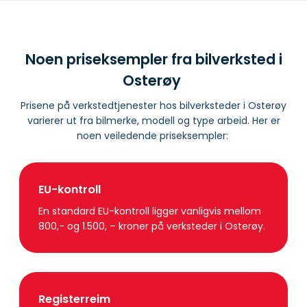
Noen priseksempler fra bilverksted i
Osterøy
Prisene på verkstedtjenester hos bilverksteder i Osterøy
varierer ut fra bilmerke, modell og type arbeid. Her er
noen veiledende priseksempler:
EU-kontroll
En standard EU-kontroll ligger vanligvis mellom
800,- og 1.500, – kroner på verksteder i Osterøy.
Registerreim