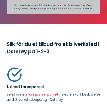
Din kontaktinformasjon blir utelukkende brukt i forbindelse med oppdrags­
forespørselen. Dine person­­opplysninger utleveres ikke til uvedkommende.
Slik får du et tilbud fra et bilverksted i
Osterøy på
1-2-3:
1. Send forespørsel
Send oss en
forespørsel på nett
med en kort beskrivelse
av ditt verkstedoppdrag i Osterøy.