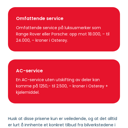
Omfattende service
Omfattende service på luksusmerker som
Range Rover eller Porsche: opp mot 18.000, – til
24.000, – kroner i Osterøy.
AC-service
En AC-service uten utskifting av deler kan
komme på 1250,- til 2.500, – kroner i Osterøy +
kjølemiddel.
Husk at disse prisene kun er veiledende, og at det alltid
er lurt å innhente et konkret tilbud fra bilverkstedene i