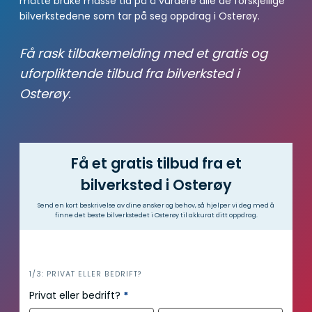
måtte bruke masse tid på å vurdere alle de forskjellige
bilverkstedene som tar på seg oppdrag i Osterøy.
Få rask tilbakemelding med et gratis og
uforpliktende tilbud fra bilverksted i
Osterøy.
Få et gratis tilbud fra et
bilverksted i Osterøy
Send en kort beskrivelse av dine ønsker og behov, så hjelper vi deg med å
finne det beste bilverkstedet i Osterøy til akkurat ditt oppdrag.
i
1/3: PRIVAT ELLER BEDRIFT?
n
Privat eller bedrift?
*
n