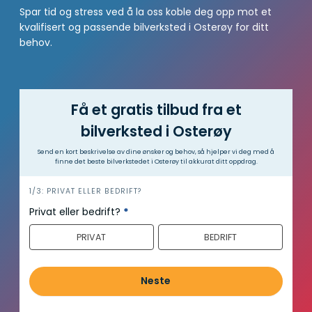
Spar tid og stress ved å la oss koble deg opp mot et
kvalifisert og passende bilverksted i Osterøy for ditt
behov.
Få et gratis tilbud fra et
bilverksted i Osterøy
Send en kort beskrivelse av dine ønsker og behov, så hjelper vi deg med å
finne det beste bilverkstedet i Osterøy til akkurat ditt oppdrag.
h
1/3: PRIVAT ELLER BEDRIFT?
e
Privat eller bedrift?
*
r
PRIVAT
BEDRIFT
o
Neste