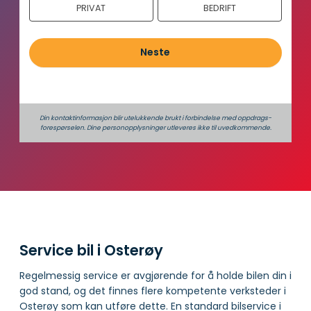
PRIVAT
BEDRIFT
h
o
l
Neste
d
Din kontaktinformasjon blir utelukkende brukt i forbindelse med oppdrags­
forespørselen. Dine person­­opplysninger utleveres ikke til uvedkommende.
Service bil i Osterøy
Regelmessig service er avgjørende for å holde bilen din i
god stand, og det finnes flere kompetente verksteder i
Osterøy som kan utføre dette. En standard bilservice i