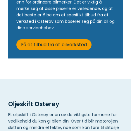
enn for ordinære bilmerker. Det er viktig å
merke seg at disse prisene er veiledende, og at
det beste er å be om et spesifikt tilbud fra et
verksted i Osterøy som baserer seg på din bil og
dine servicebehov.
Få et tilbud fra et bilverksted
Oljeskift Osterøy
Et oljeskift i Osterøy er en av de viktigste formene for
vedlikehold du kan gi bilen din. Over tid blir motoroljen
skitten og mindre effektiv, noe som kan føre til slitasje