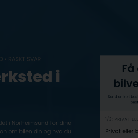
D • RASKT SVAR
Få 
rksted i
bilv
Send en kort bes
best
h
1/3: PRIVAT EL
edet i Norheimsund for dine
e
Privat eller
jon om bilen din og hva du
r