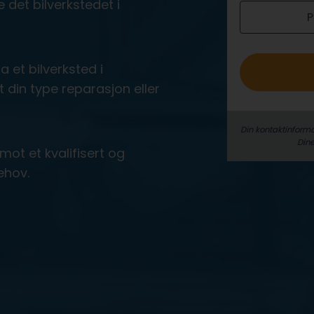
 det bilverkstedet i
P
o
a et bilverksted i
in type reparasjon eller
Din kontaktinforma
Dine
mot et kvalifisert og
behov.