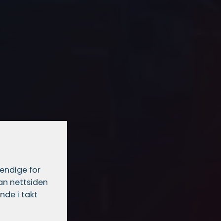
vendige for
dan nettsiden
nde i takt