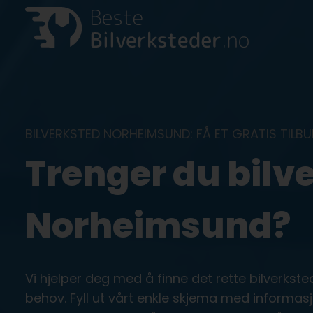
Skip
to
content
BILVERKSTED NORHEIMSUND: FÅ ET GRATIS TILBU
Trenger du bilve
Norheimsund?
Vi hjelper deg med å finne det rette bilverkst
behov. Fyll ut vårt enkle skjema med informas