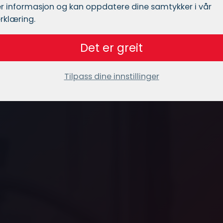
r informasjon og kan oppdatere dine samtykker i vår
rklæring.
Det er greit
Tilpass dine innstillinger