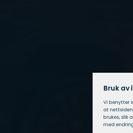
Bruk av 
Vi benytter 
at nettsiden
brukes, slik
med endring