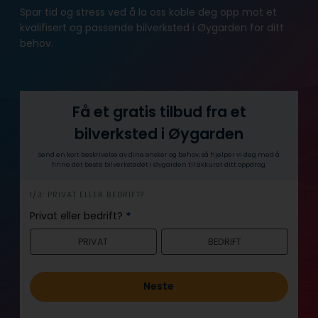
Spar tid og stress ved å la oss koble deg opp mot et
kvalifisert og passende bilverksted i Øygarden for ditt
behov.
Få et gratis tilbud fra et
bilverksted i Øygarden
Send en kort beskrivelse av dine ønsker og behov, så hjelper vi deg med å
finne det beste bilverkstedet i Øygarden til akkurat ditt oppdrag.
h
1/3: PRIVAT ELLER BEDRIFT?
e
Privat eller bedrift?
*
r
PRIVAT
BEDRIFT
o
Neste