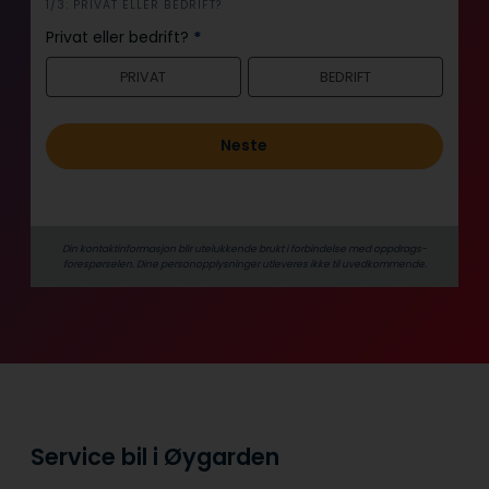
i
1/3: PRIVAT ELLER BEDRIFT?
n
Privat eller bedrift?
*
n
PRIVAT
BEDRIFT
h
o
l
Neste
d
Din kontaktinformasjon blir utelukkende brukt i forbindelse med oppdrags­
forespørselen. Dine person­­opplysninger utleveres ikke til uvedkommende.
Service bil i Øygarden