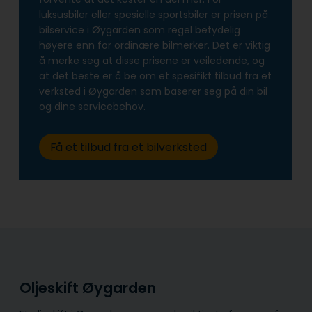
luksusbiler eller spesielle sportsbiler er prisen på
bilservice i Øygarden som regel betydelig
høyere enn for ordinære bilmerker. Det er viktig
å merke seg at disse prisene er veiledende, og
at det beste er å be om et spesifikt tilbud fra et
verksted i Øygarden som baserer seg på din bil
og dine servicebehov.
Få et tilbud fra et bilverksted
Oljeskift Øygarden