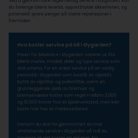
Ved å gjennomføre regelmessig service i Øygarden, kan
du forlenge bilens levetid, opprettholde sikkerheten, og
potensielt spare penger på større reparasjoner i
fremtiden
Hva koster service på bil i Øygarden?
Prisen for bilservice i Øygarden varierer ut ifra
bilens merke, modell, alder og type service som
skal utføres. For en enkel service på en vanlig
personbil i Øygarden som består av oljeskift,
bytte av oljefilter og pollenfilter, samt en
grunnleggende sjekk av bremser og
bremsevæske koster som regel mellom 3.000
og 10.000 kroner hos et kjedeverksted, men kan
koste mer hos et merkeverksted.
Dersom du skal ha gjennomført en mer
omfattende service i Øygarden så må du
forvente at det koster en del mer. For