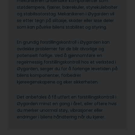
mekanikeren undersøke komponenter som
støtdempere, fjærer, bærekuler, styrekulebolter
og stabilisatorstag. Mekanikeren i Øygarden vil
se etter tegn på slitasje, skader eller løse deler
som kan påvirke bilens stabilitet og styring.
En grundig forstillingskontroll i Øygarden kan
avdekke problemer før de blir alvorlige og
potensielt farlige. Ved å gjennomføre en
regelmessig forstillingskontroll hos et verksted i
Øygarden, sørger du for å forlenge levetiden på
bilens komponenter, forbedrer
kjøreegenskapene og øker sikkerheten.
Det anbefales å få utført en forstillingskontroll i
Øygarden minst en gang i året, eller oftere hvis
du merker unormal støy, vibrasjoner eller
endringer i bilens håndtering når du kjører.