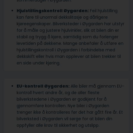
sommerdager i Øygarden.
Hjulstillingskontroll Øygarden:
Feil hjulstilling
kan føre til unormal dekkslitasje og dårligere
kjøreegenskaper. Bilverksteder i Øygarden har utstyr
for å måle og justere hjulvinkler, slik at bilen din er
stabil og trygg å kjøre, samtidig som du forlenger
levetiden på dekkene. Mange anbefaler å utføre en
hjulstillingskontroll i Øygarden i forbindelse med
dekkskift eller hvis man opplever at bilen trekker til
en side under kjøring.
EU-kontroll Øygarden:
Alle biler må gjennom EU-
kontroll hvert andre år, og de aller fleste
bilverkstedene i Øygarden er godkjent for å
gjennomføre kontrollen. Nye biler i Øygarden
trenger ikke å kontrolleres før det har gått fire år. Et
bilverksted i Øygarden vil sørge for at bilen din
oppfyller alle krav til sikkerhet og utslipp.