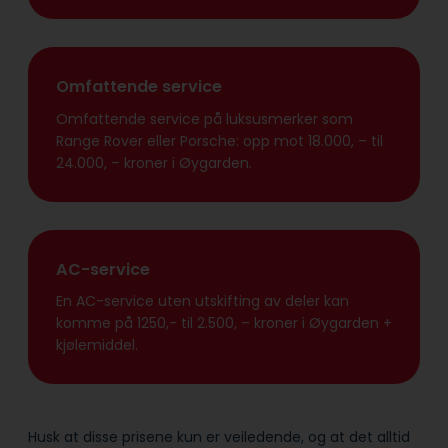
Omfattende service
Omfattende service på luksusmerker som
Range Rover eller Porsche: opp mot 18.000, – til
24.000, – kroner i Øygarden.
AC-service
En AC-service uten utskifting av deler kan
komme på 1250,- til 2.500, – kroner i Øygarden +
kjølemiddel.
Husk at disse prisene kun er veiledende, og at det alltid