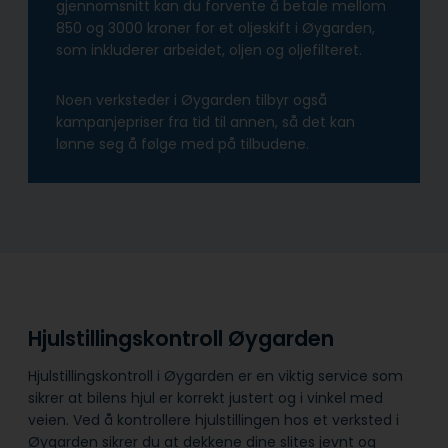
gjennomsnitt kan du forvente å betale mellom
850 og 3000 kroner for et oljeskift i Øygarden,
som inkluderer arbeidet, oljen og oljefilteret.
Noen verksteder i Øygarden tilbyr også
kampanjepriser fra tid til annen, så det kan
lønne seg å følge med på tilbudene.
Hjulstillingskontroll Øygarden
Hjulstillingskontroll i Øygarden er en viktig service som
sikrer at bilens hjul er korrekt justert og i vinkel med
veien. Ved å kontrollere hjulstillingen hos et verksted i
Øygarden sikrer du at dekkene dine slites jevnt og