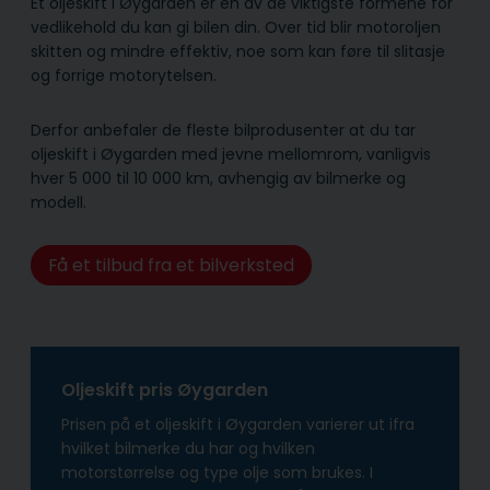
Et oljeskift i Øygarden er en av de viktigste formene for
vedlikehold du kan gi bilen din. Over tid blir motoroljen
skitten og mindre effektiv, noe som kan føre til slitasje
og forrige motorytelsen.
Derfor anbefaler de fleste bilprodusenter at du tar
oljeskift i Øygarden med jevne mellomrom, vanligvis
hver 5 000 til 10 000 km, avhengig av bilmerke og
modell.
Få et tilbud fra et bilverksted
Oljeskift pris Øygarden
Prisen på et oljeskift i Øygarden varierer ut ifra
hvilket bilmerke du har og hvilken
motorstørrelse og type olje som brukes. I