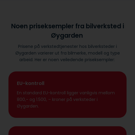
Noen priseksempler fra bilverksted i
Øygarden
Prisene på verkstedtjenester hos bilverksteder i
Øygarden varierer ut fra bilmerke, modell og type
arbeid. Her er noen veiledende priseksempler:
EU-kontroll
En standard EU-kontroll ligger vanligvis mellom
800,- og 1.500, – kroner på verksteder i
Øygarden.