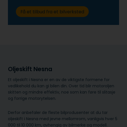
Få et tilbud fra et bilverksted
Oljeskift Nesna
Et oljeskift i Nesna er en av de viktigste formene for
vedlikehold du kan gi bilen din. Over tid blir motoroljen
skitten og mindre effektiv, noe som kan føre til slitasje
og forrige motorytelsen.
Derfor anbefaler de fleste bilprodusenter at du tar
oljeskift i Nesna med jevne mellomrom, vanligvis hver 5
000 til 10 000 km, avhengig av bilmerke og modell.