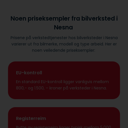
Noen priseksempler fra bilverksted i
Nesna
Prisene på verkstedtjenester hos bilverksteder i Nesna
varierer ut fra bilmerke, modell og type arbeid. Her er
noen veiledende priseksempler:
EU-kontroll
En standard EU-kontroll ligger vanligvis mellom
800,- og 1.500, – kroner på verksteder i Nesna.
Registerreim
Bytte av registerreim ligger typisk mellom 5.000,