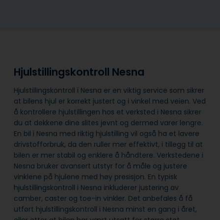
Hjulstillingskontroll Nesna
Hjulstillingskontroll i Nesna er en viktig service som sikrer
at bilens hjul er korrekt justert og i vinkel med veien. Ved
å kontrollere hjulstillingen hos et verksted i Nesna sikrer
du at dekkene dine slites jevnt og dermed varer lengre.
En bil i Nesna med riktig hjulstilling vil også ha et lavere
drivstofforbruk, da den ruller mer effektivt, i tillegg til at
bilen er mer stabil og enklere å håndtere. Verkstedene i
Nesna bruker avansert utstyr for å måle og justere
vinklene på hjulene med høy presisjon. En typisk
hjulstillingskontroll i Nesna inkluderer justering av
camber, caster og toe-in vinkler. Det anbefales å få
utført hjulstillingskontroll i Nesna minst en gang i året,
eller etter at bilen har vært utsatt for større støt.