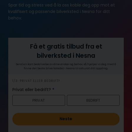
Spar tid og stress ved å la oss koble deg opp mot et
kvalifisert og passende bilverksted i Nesna for ditt
behov.
Få et gratis tilbud fra et
bilverksted i Nesna
Send en kort beskrivelse av dine ønsker og behov, så hjelper vi deg med å
finne det beste bilverkstedet i Nesna til akkurat ditt oppdrag.
h
1/3: PRIVAT ELLER BEDRIFT?
e
Privat eller bedrift?
*
r
PRIVAT
BEDRIFT
o
Neste