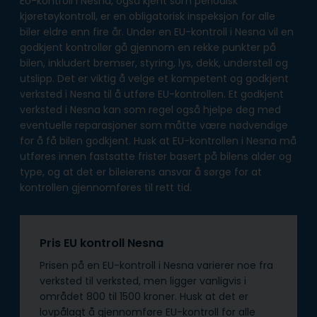
EU-kontroll i Nesna, også kjent som periodisk
kjøretøykontroll, er en obligatorisk inspeksjon for alle
biler eldre enn fire år. Under en EU-kontroll i Nesna vil en
godkjent kontrollør gå gjennom en rekke punkter på
bilen, inkludert bremser, styring, lys, dekk, understell og
utslipp. Det er viktig å velge et kompetent og godkjent
verksted i Nesna til å utføre EU-kontrollen. Et godkjent
verksted i Nesna kan som regel også hjelpe deg med
eventuelle reparasjoner som måtte være nødvendige
for å få bilen godkjent. Husk at EU-kontrollen i Nesna må
utføres innen fastsatte frister basert på bilens alder og
type, og at det er bileierens ansvar å sørge for at
kontrollen gjennomføres til rett tid.
Pris EU kontroll Nesna
Prisen på en EU-kontroll i Nesna varierer noe fra
verksted til verksted, men ligger vanligvis i
området 800 til 1500 kroner. Husk at det er
lovpålagt å gjennomføre EU-kontroll for alle