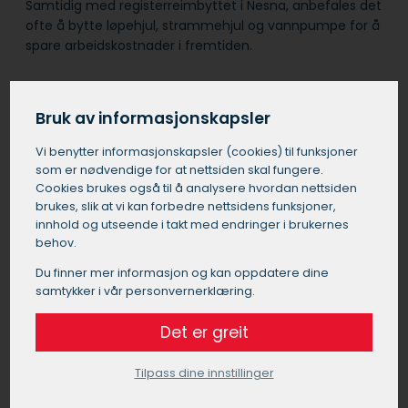
Samtidig med registerreimbyttet i Nesna, anbefales det
ofte å bytte løpehjul, strammehjul og vannpumpe for å
spare arbeidskostnader i fremtiden.
Det er viktig å velge et pålitelig verksted i Nesna for
denne jobben, da feil montering kan føre til alvorlige
Bruk av informasjonskapsler
motorproblemer.
Vi benytter informasjons­kapsler (cookies) til funksjoner
som er nødvendige for at nettsiden skal fungere.
Cookies brukes også til å analysere hvordan nettsiden
Bytte registerreim pris Nesna
brukes, slik at vi kan forbedre nettsidens funksjoner,
innhold og utseende i takt med endringer i brukernes
Prisen for å bytte registerreim i Nesna kan
behov.
variere betydelig avhengig av bilens merke,
modell og motortype. Generelt kan du forvente
Du finner mer informasjon og kan oppdatere dine
å betale mellom 5000 og 20000 kroner for et
samtykker i vår personvernerklæring.
registerreimbytte i Nesna. Denne prisen
Det er greit
inkluderer vanligvis arbeidskostnader og
nødvendige deler. For vanlige personbiler i
Nesna ligger prisen ofte i den nedre delen av
Tilpass dine innstillinger
dette spennet, mens luksusbiler eller biler med