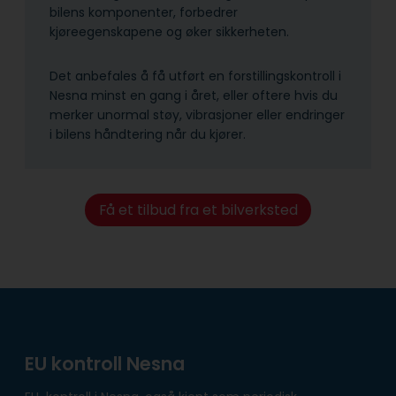
bilens komponenter, forbedrer
kjøreegenskapene og øker sikkerheten.
Det anbefales å få utført en forstillingskontroll i
Nesna minst en gang i året, eller oftere hvis du
merker unormal støy, vibrasjoner eller endringer
i bilens håndtering når du kjører.
Få et tilbud fra et bilverksted
EU kontroll Nesna