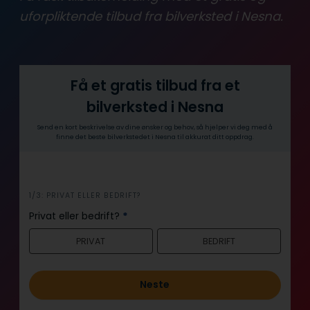
uforpliktende tilbud fra bilverksted i Nesna.
Få et gratis tilbud fra et
bilverksted i Nesna
Send en kort beskrivelse av dine ønsker og behov, så hjelper vi deg med å
finne det beste bilverkstedet i Nesna til akkurat ditt oppdrag.
i
1/3: PRIVAT ELLER BEDRIFT?
n
Privat eller bedrift?
*
n
PRIVAT
BEDRIFT
h
o
l
Neste
d