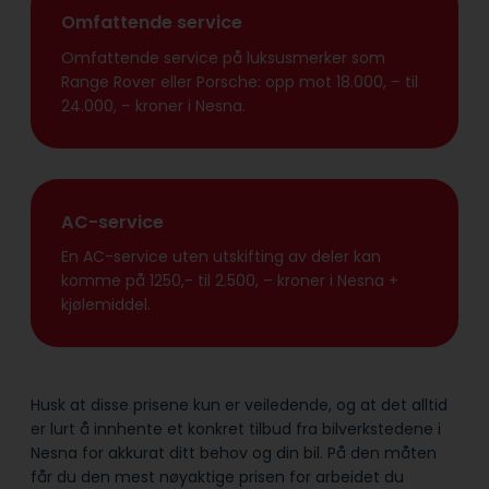
Omfattende service
Omfattende service på luksusmerker som
Range Rover eller Porsche: opp mot 18.000, – til
24.000, – kroner i Nesna.
AC-service
En AC-service uten utskifting av deler kan
komme på 1250,- til 2.500, – kroner i Nesna +
kjølemiddel.
Husk at disse prisene kun er veiledende, og at det alltid
er lurt å innhente et konkret tilbud fra bilverkstedene i
Nesna for akkurat ditt behov og din bil. På den måten
får du den mest nøyaktige prisen for arbeidet du