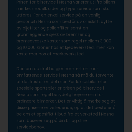
Prisen for bilservice i Nesna varierer ut ifra bilens
merke, modell, alder og type service som skal
utføres. For en enkel service på en vanlig
personbil i Nesna som består av oljeskift, bytte
av oljefilter og pollenfilter, samt en
grunnleggende sjekk av bremser og
bremsevæske koster som regel mellom 3.000
og 10.000 kroner hos et kjedeverksted, men kan
koste mer hos et merkeverksted.
Dersom du skal ha gjennomført en mer
omfattende service i Nesna så må du forvente
at det koster en del mer. For luksusbiler eller
spesielle sportsbiler er prisen på bilservice i
Nesna som regel betydelig høyere enn for
ordinære bilmerker. Det er viktig å merke seg at
disse prisene er veiledende, og at det beste er å
be om et spesifikt tilbud fra et verksted i Nesna
som baserer seg på din bil og dine
servicebehov.