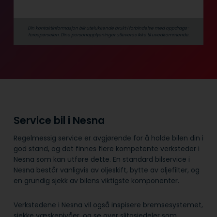
Din kontaktinformasjon blir utelukkende brukt i forbindelse med oppdrags­
forespørselen. Dine person­­opplysninger utleveres ikke til uvedkommende.
Service bil i Nesna
Regelmessig service er avgjørende for å holde bilen din i
god stand, og det finnes flere kompetente verksteder i
Nesna som kan utføre dette. En standard bilservice i
Nesna består vanligvis av oljeskift, bytte av oljefilter, og
en grundig sjekk av bilens viktigste komponenter.
Verkstedene i Nesna vil også inspisere bremsesystemet,
sjekke væskenivåer, og se over slitasjedeler som