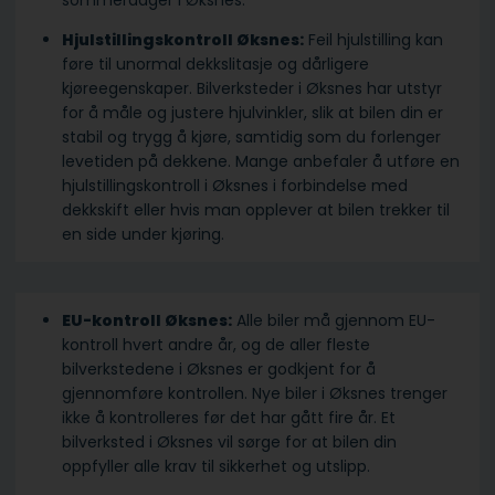
sommerdager i Øksnes.
Hjulstillingskontroll Øksnes:
Feil hjulstilling kan
føre til unormal dekkslitasje og dårligere
kjøreegenskaper. Bilverksteder i Øksnes har utstyr
for å måle og justere hjulvinkler, slik at bilen din er
stabil og trygg å kjøre, samtidig som du forlenger
levetiden på dekkene. Mange anbefaler å utføre en
hjulstillingskontroll i Øksnes i forbindelse med
dekkskift eller hvis man opplever at bilen trekker til
en side under kjøring.
EU-kontroll Øksnes:
Alle biler må gjennom EU-
kontroll hvert andre år, og de aller fleste
bilverkstedene i Øksnes er godkjent for å
gjennomføre kontrollen. Nye biler i Øksnes trenger
ikke å kontrolleres før det har gått fire år. Et
bilverksted i Øksnes vil sørge for at bilen din
oppfyller alle krav til sikkerhet og utslipp.