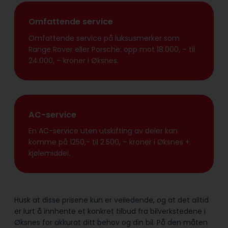
Omfattende service
Omfattende service på luksusmerker som
Range Rover eller Porsche: opp mot 18.000, – til
24.000, – kroner i Øksnes.
AC-service
En AC-service uten utskifting av deler kan
komme på 1250,- til 2.500, – kroner i Øksnes +
kjølemiddel.
Husk at disse prisene kun er veiledende, og at det alltid
er lurt å innhente et konkret tilbud fra bilverkstedene i
Øksnes for akkurat ditt behov og din bil. På den måten