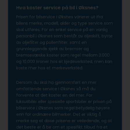
Hva koster service på bil i Øksnes?
Prisen for bilservice i Øksnes varierer ut ifra
bilens merke, modell, alder og type service som
skal utføres. For en enkel service på en vanlig
personbil i Øksnes som består av oljeskift, bytte
av oljefilter og pollenfilter, samt en
grunnleggende sjekk av bremser og
bremsevæske koster som regel mellom 3.000
og 10.000 kroner hos et kjedeverksted, men kan
koste mer hos et merkeverksted.
Dersom du skal ha gjennomført en mer
omfattende service i Øksnes så må du
forvente at det koster en del mer. For
luksusbiler eller spesielle sportsbiler er prisen på
bilservice i Øksnes som regel betydelig høyere
enn for ordinære bilmerker. Det er viktig å
merke seg at disse prisene er veiledende, og at
det beste er å be om et spesifikt tilbud fra et