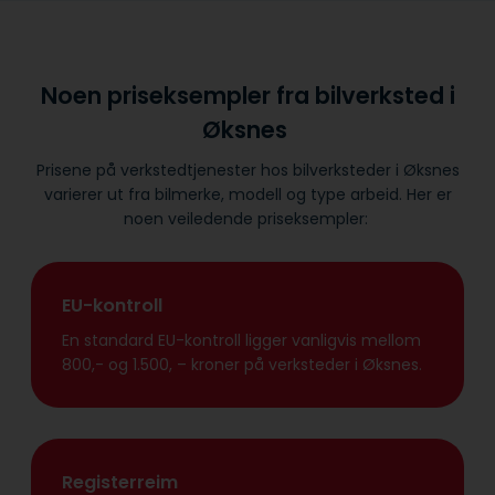
Noen priseksempler fra bilverksted i
Øksnes
Prisene på verkstedtjenester hos bilverksteder i Øksnes
varierer ut fra bilmerke, modell og type arbeid. Her er
noen veiledende priseksempler:
EU-kontroll
En standard EU-kontroll ligger vanligvis mellom
800,- og 1.500, – kroner på verksteder i Øksnes.
Registerreim