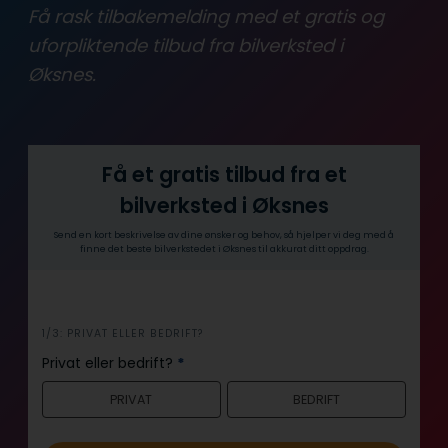
Få rask tilbakemelding med et gratis og
uforpliktende tilbud fra bilverksted i
Øksnes.
Få et gratis tilbud fra et
bilverksted i Øksnes
Send en kort beskrivelse av dine ønsker og behov, så hjelper vi deg med å
finne det beste bilverkstedet i Øksnes til akkurat ditt oppdrag.
i
1/3: PRIVAT ELLER BEDRIFT?
n
Privat eller bedrift?
*
n
PRIVAT
BEDRIFT
h
o
l