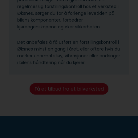
regelmessig forstillingskontroll hos et verksted i
Øksnes, sørger du for å forlenge levetiden på
bilens komponenter, forbedrer
kjøreegenskapene og øker sikkerheten.
Det anbefales å få utført en forstillingskontroll i
Øksnes minst en gang i året, eller oftere hvis du
merker unormal støy, vibrasjoner eller endringer
i bilens håndtering når du kjører.
Få et tilbud fra et bilverksted