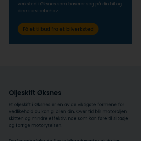
verksted i Øksnes som baserer seg på din bil og
dine servicebehov.
Få et tilbud fra et bilverksted
Oljeskift Øksnes
Et oljeskift i Øksnes er en av de viktigste formene for
vedlikehold du kan gi bilen din. Over tid blir motoroljen
skitten og mindre effektiv, noe som kan føre til slitasje
og forrige motorytelsen.
Derfor anbefaler de fleste bilprodusenter at du tar