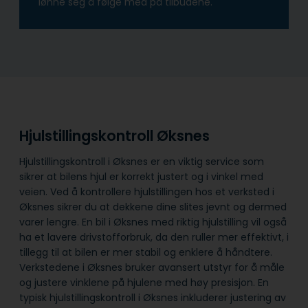
lønne seg å følge med på tilbudene.
Hjulstillingskontroll Øksnes
Hjulstillingskontroll i Øksnes er en viktig service som
sikrer at bilens hjul er korrekt justert og i vinkel med
veien. Ved å kontrollere hjulstillingen hos et verksted i
Øksnes sikrer du at dekkene dine slites jevnt og dermed
varer lengre. En bil i Øksnes med riktig hjulstilling vil også
ha et lavere drivstofforbruk, da den ruller mer effektivt, i
tillegg til at bilen er mer stabil og enklere å håndtere.
Verkstedene i Øksnes bruker avansert utstyr for å måle
og justere vinklene på hjulene med høy presisjon. En
typisk hjulstillingskontroll i Øksnes inkluderer justering av