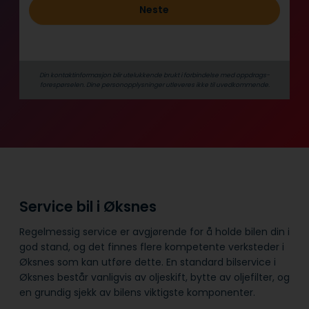
Neste
d
Din kontaktinformasjon blir utelukkende brukt i forbindelse med oppdrags­
forespørselen. Dine person­­opplysninger utleveres ikke til uvedkommende.
Service bil i Øksnes
Regelmessig service er avgjørende for å holde bilen din i
god stand, og det finnes flere kompetente verksteder i
Øksnes som kan utføre dette. En standard bilservice i
Øksnes består vanligvis av oljeskift, bytte av oljefilter, og
en grundig sjekk av bilens viktigste komponenter.