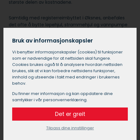
største delen av kostnadene.
Samtidig med registerreimbyttet i Øksnes, anbefales
det ofte å bytte løpehjul, strammehjul og vannpumpe
for å spare arbeidskostnader i fremtiden.
Bruk av informasjonskapsler
Det er viktig å velge et pålitelig verksted i Øksnes for
Vi benytter informasjons­kapsler (cookies) til funksjoner
denne jobben, da feil montering kan føre til alvorlige
som er nødvendige for at nettsiden skal fungere.
motorproblemer.
Cookies brukes også til å analysere hvordan nettsiden
brukes, slik at vi kan forbedre nettsidens funksjoner,
innhold og utseende i takt med endringer i brukernes
behov.
Bytte registerreim pris Øksnes
Du finner mer informasjon og kan oppdatere dine
Prisen for å bytte registerreim i Øksnes kan
samtykker i vår personvernerklæring.
variere betydelig avhengig av bilens merke,
modell og motortype. Generelt kan du forvente
Det er greit
å betale mellom 5000 og 20000 kroner for et
registerreimbytte i Øksnes. Denne prisen
Tilpass dine innstillinger
inkluderer vanligvis arbeidskostnader og
nødvendige deler. For vanlige personbiler i