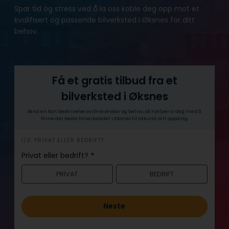
Spar tid og stress ved å la oss koble deg opp mot et
kvalifisert og passende bilverksted i Øksnes for ditt
behov.
Få et gratis tilbud fra et
bilverksted i Øksnes
Send en kort beskrivelse av dine ønsker og behov, så hjelper vi deg med å
finne det beste bilverkstedet i Øksnes til akkurat ditt oppdrag.
h
1/3: PRIVAT ELLER BEDRIFT?
e
Privat eller bedrift?
*
r
PRIVAT
BEDRIFT
o
Neste