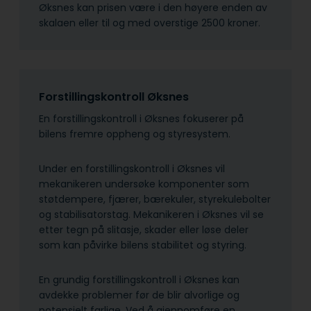
Øksnes kan prisen være i den høyere enden av
skalaen eller til og med overstige 2500 kroner.
Forstillingskontroll Øksnes
En forstillingskontroll i Øksnes fokuserer på
bilens fremre oppheng og styresystem.
Under en forstillingskontroll i Øksnes vil
mekanikeren undersøke komponenter som
støtdempere, fjærer, bærekuler, styrekulebolter
og stabilisatorstag. Mekanikeren i Øksnes vil se
etter tegn på slitasje, skader eller løse deler
som kan påvirke bilens stabilitet og styring.
En grundig forstillingskontroll i Øksnes kan
avdekke problemer før de blir alvorlige og
potensielt farlige. Ved å gjennomføre en