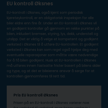
EU kontroll Øksnes
EU-kontroll i Øksnes, også kjent som periodisk
kjøretøykontroll, er en obligatorisk inspeksjon for alle
biler eldre enn fire år. Under en EU-kontroll i Øksnes vil
en godkjent kontrollør gå gjennom en rekke punkter på
bilen, inkludert bremser, styring, lys, dekk, understell og
utslipp. Det er viktig å velge et kompetent og godkjent
verksted i Øksnes til å utføre EU-kontrollen. Et godkjent
verksted i Øksnes kan som regel også hjelpe deg med
eventuelle reparasjoner som måtte være nødvendige
for å få bilen godkjent. Husk at EU-kontrollen i Øksnes
må utføres innen fastsatte frister basert på bilens alder
og type, og at det er bileierens ansvar å sørge for at
kontrollen gjennomføres til rett tid.
Pris EU kontroll Øksnes
Prisen på en EU-kontroll i Øksnes varierer noe
fra verksted til verksted, men ligger vanligvis i