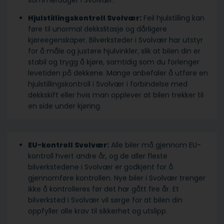
sommerdager i Svolvær.
Hjulstillingskontroll Svolvær:
Feil hjulstilling kan
føre til unormal dekkslitasje og dårligere
kjøreegenskaper. Bilverksteder i Svolvær har utstyr
for å måle og justere hjulvinkler, slik at bilen din er
stabil og trygg å kjøre, samtidig som du forlenger
levetiden på dekkene. Mange anbefaler å utføre en
hjulstillingskontroll i Svolvær i forbindelse med
dekkskift eller hvis man opplever at bilen trekker til
en side under kjøring.
EU-kontroll Svolvær:
Alle biler må gjennom EU-
kontroll hvert andre år, og de aller fleste
bilverkstedene i Svolvær er godkjent for å
gjennomføre kontrollen. Nye biler i Svolvær trenger
ikke å kontrolleres før det har gått fire år. Et
bilverksted i Svolvær vil sørge for at bilen din
oppfyller alle krav til sikkerhet og utslipp.