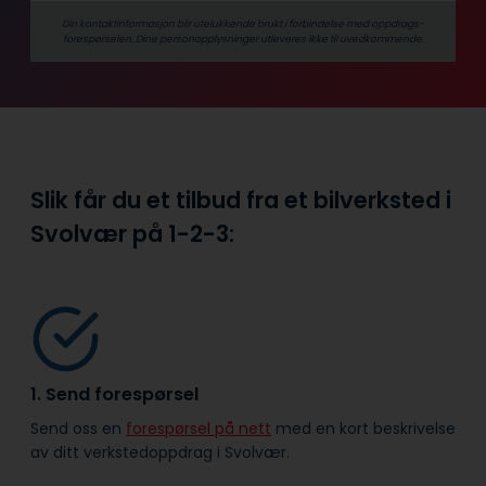
Din kontaktinformasjon blir utelukkende brukt i forbindelse med oppdrags­
forespørselen. Dine person­­opplysninger utleveres ikke til uvedkommende.
Slik får du et tilbud fra et bilverksted i
Svolvær på
1-2-3:
1. Send forespørsel
Send oss en
forespørsel på nett
med en kort beskrivelse
av ditt verkstedoppdrag i Svolvær.