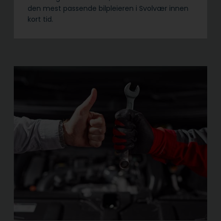
den mest passende bilpleieren i Svolvær innen
kort tid.