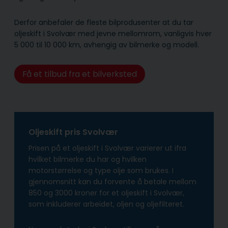
Derfor anbefaler de fleste bilprodusenter at du tar
oljeskift i Svolvær med jevne mellomrom, vanligvis hver
5 000 til 10 000 km, avhengig av bilmerke og modell.
Få et tilbud fra et bilverksted
Oljeskift pris Svolvær
Prisen på et oljeskift i Svolvær varierer ut ifra
hvilket bilmerke du har og hvilken
motorstørrelse og type olje som brukes. I
gjennomsnitt kan du forvente å betale mellom
850 og 3000 kroner for et oljeskift i Svolvær,
som inkluderer arbeidet, oljen og oljefilteret.