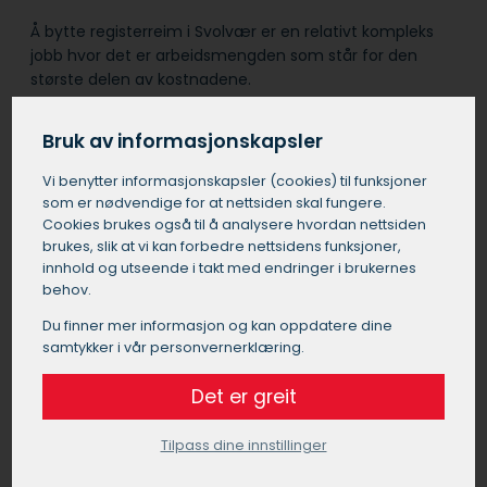
Å bytte registerreim i Svolvær er en relativt kompleks
jobb hvor det er arbeidsmengden som står for den
største delen av kostnadene.
Samtidig med registerreimbyttet i Svolvær, anbefales
Bruk av informasjonskapsler
det ofte å bytte løpehjul, strammehjul og vannpumpe
for å spare arbeidskostnader i fremtiden.
Vi benytter informasjons­kapsler (cookies) til funksjoner
som er nødvendige for at nettsiden skal fungere.
Cookies brukes også til å analysere hvordan nettsiden
Det er viktig å velge et pålitelig verksted i Svolvær for
brukes, slik at vi kan forbedre nettsidens funksjoner,
denne jobben, da feil montering kan føre til alvorlige
innhold og utseende i takt med endringer i brukernes
motorproblemer.
behov.
Du finner mer informasjon og kan oppdatere dine
samtykker i vår personvernerklæring.
Bytte registerreim pris Svolvær
Det er greit
Prisen for å bytte registerreim i Svolvær kan
variere betydelig avhengig av bilens merke,
Tilpass dine innstillinger
modell og motortype. Generelt kan du forvente
å betale mellom 5000 og 20000 kroner for et