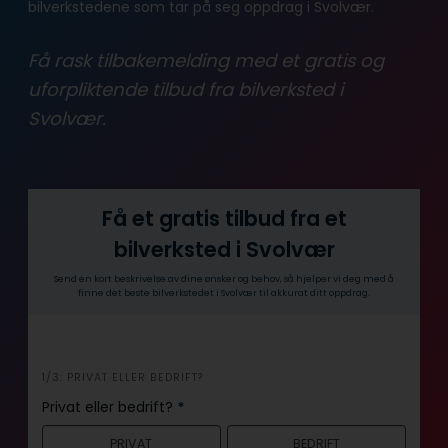
bilverkstedene som tar på seg oppdrag i Svolvær.
Få rask tilbakemelding med et gratis og
uforpliktende tilbud fra bilverksted i
Svolvær.
Få et gratis tilbud fra et
bilverksted i Svolvær
Send en kort beskrivelse av dine ønsker og behov, så hjelper vi deg med å
finne det beste bilverkstedet i Svolvær til akkurat ditt oppdrag.
i
1/3: PRIVAT ELLER BEDRIFT?
n
Privat eller bedrift?
*
n
PRIVAT
BEDRIFT
h