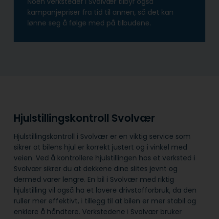
Noen verksteder i Svolvær tilbyr også
kampanjepriser fra tid til annen, så det kan
lønne seg å følge med på tilbudene.
Hjulstillingskontroll Svolvær
Hjulstillingskontroll i Svolvær er en viktig service som
sikrer at bilens hjul er korrekt justert og i vinkel med
veien. Ved å kontrollere hjulstillingen hos et verksted i
Svolvær sikrer du at dekkene dine slites jevnt og
dermed varer lengre. En bil i Svolvær med riktig
hjulstilling vil også ha et lavere drivstofforbruk, da den
ruller mer effektivt, i tillegg til at bilen er mer stabil og
enklere å håndtere. Verkstedene i Svolvær bruker