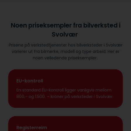
Noen priseksempler fra bilverksted i
Svolvær
Prisene på verkstedtjenester hos bilverksteder i Svolvær
varierer ut fra bilmerke, modell og type arbeid. Her er
noen veiledende priseksempler:
EU-kontroll
En standard EU-kontroll ligger vanligvis mellom
800,- og 1.500, – kroner på verksteder i Svolvær.
Registerreim