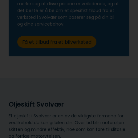
merke seg at disse prisene er veiledende, og at
det beste er å be om et spesifikt tilbud fra et
verksted i Svolvær som baserer seg på din bil
og dine servicebehov.
Få et tilbud fra et bilverksted
Oljeskift Svolvær
Et oljeskift i Svolvær er en av de viktigste formene for
vedlikehold du kan gi bilen din. Over tid blir motoroljen
skitten og mindre effektiv, noe som kan føre til slitasje
og forrige motorytelsen.