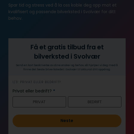
Spar tid og stress ved å la oss koble deg opp mot et
kvalifisert og passende bilverksted i Svolvær for ditt
behov.
Få et gratis tilbud fra et
bilverksted i Svolvær
Send en kort beskrivelse av dine ønsker og behov, så hjelper vi deg med å
finne det beste bilverkstedet i Svolvær til akkurat ditt oppdrag.
h
1/3: PRIVAT ELLER BEDRIFT?
e
Privat eller bedrift?
*
r
PRIVAT
BEDRIFT
o
Neste