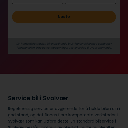
o
l
Neste
d
Din kontaktinformasjon blir utelukkende brukt i forbindelse med oppdrags­
forespørselen. Dine person­­opplysninger utleveres ikke til uvedkommende.
Service bil i Svolvær
Regelmessig service er avgjørende for å holde bilen din i
god stand, og det finnes flere kompetente verksteder i
Svolvær som kan utføre dette. En standard bilservice i
Svolvær består vanligvis av oljeskift, bytte av oljefilter,