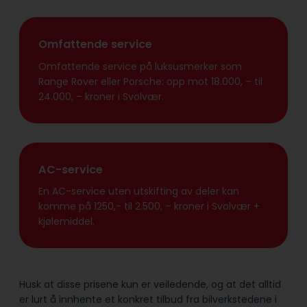
Omfattende service
Omfattende service på luksusmerker som
Range Rover eller Porsche: opp mot 18.000, – til
24.000, – kroner i Svolvær.
AC-service
En AC-service uten utskifting av deler kan
komme på 1250,- til 2.500, – kroner i Svolvær +
kjølemiddel.
Husk at disse prisene kun er veiledende, og at det alltid
er lurt å innhente et konkret tilbud fra bilverkstedene i