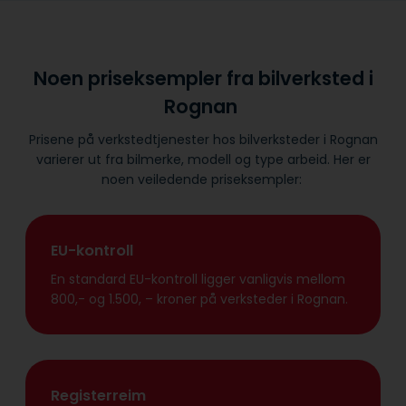
Noen priseksempler fra bilverksted i
Rognan
Prisene på verkstedtjenester hos bilverksteder i Rognan
varierer ut fra bilmerke, modell og type arbeid. Her er
noen veiledende priseksempler:
EU-kontroll
En standard EU-kontroll ligger vanligvis mellom
800,- og 1.500, – kroner på verksteder i Rognan.
Registerreim