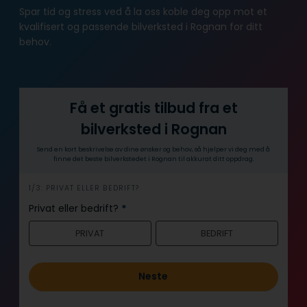
Spar tid og stress ved å la oss koble deg opp mot et
kvalifisert og passende bilverksted i Rognan for ditt
behov.
Få et gratis tilbud fra et
bilverksted i Rognan
Send en kort beskrivelse av dine ønsker og behov, så hjelper vi deg med å
finne det beste bilverkstedet i Rognan til akkurat ditt oppdrag.
h
1/3: PRIVAT ELLER BEDRIFT?
e
Privat eller bedrift?
*
r
PRIVAT
BEDRIFT
o
Neste