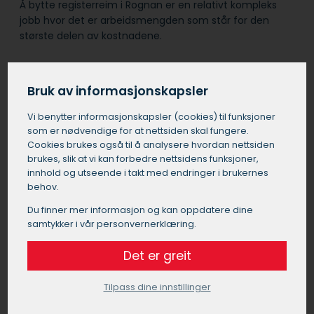
Å bytte registerreim i Rognan er en relativt kompleks
jobb hvor det er arbeidsmengden som står for den
største delen av kostnadene.
Samtidig med registerreimbyttet i Rognan, anbefales
det ofte å bytte løpehjul, strammehjul og vannpumpe
Bruk av informasjonskapsler
for å spare arbeidskostnader i fremtiden.
Vi benytter informasjons­kapsler (cookies) til funksjoner
som er nødvendige for at nettsiden skal fungere.
Det er viktig å velge et pålitelig verksted i Rognan for
Cookies brukes også til å analysere hvordan nettsiden
denne jobben, da feil montering kan føre til alvorlige
brukes, slik at vi kan forbedre nettsidens funksjoner,
motorproblemer.
innhold og utseende i takt med endringer i brukernes
behov.
Du finner mer informasjon og kan oppdatere dine
Bytte registerreim pris Rognan
samtykker i vår personvernerklæring.
Prisen for å bytte registerreim i Rognan kan
Det er greit
variere betydelig avhengig av bilens merke,
modell og motortype. Generelt kan du forvente
Tilpass dine innstillinger
å betale mellom 5000 og 20000 kroner for et
registerreimbytte i Rognan. Denne prisen