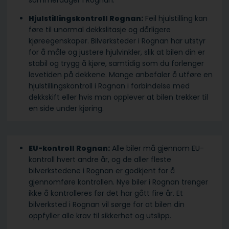
sommerdager i Rognan.
Hjulstillingskontroll Rognan:
Feil hjulstilling kan
føre til unormal dekkslitasje og dårligere
kjøreegenskaper. Bilverksteder i Rognan har utstyr
for å måle og justere hjulvinkler, slik at bilen din er
stabil og trygg å kjøre, samtidig som du forlenger
levetiden på dekkene. Mange anbefaler å utføre en
hjulstillingskontroll i Rognan i forbindelse med
dekkskift eller hvis man opplever at bilen trekker til
en side under kjøring.
EU-kontroll Rognan:
Alle biler må gjennom EU-
kontroll hvert andre år, og de aller fleste
bilverkstedene i Rognan er godkjent for å
gjennomføre kontrollen. Nye biler i Rognan trenger
ikke å kontrolleres før det har gått fire år. Et
bilverksted i Rognan vil sørge for at bilen din
oppfyller alle krav til sikkerhet og utslipp.