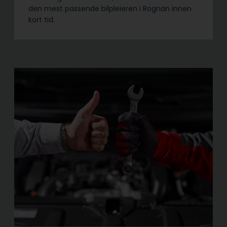
den mest passende bilpleieren i Rognan innen
kort tid.