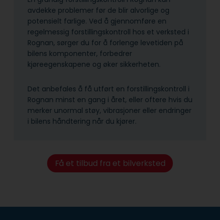
avdekke problemer før de blir alvorlige og
potensielt farlige. Ved å gjennomføre en
regelmessig forstillingskontroll hos et verksted i
Rognan, sørger du for å forlenge levetiden på
bilens komponenter, forbedrer
kjøreegenskapene og øker sikkerheten.
Det anbefales å få utført en forstillingskontroll i
Rognan minst en gang i året, eller oftere hvis du
merker unormal støy, vibrasjoner eller endringer
i bilens håndtering når du kjører.
Få et tilbud fra et bilverksted