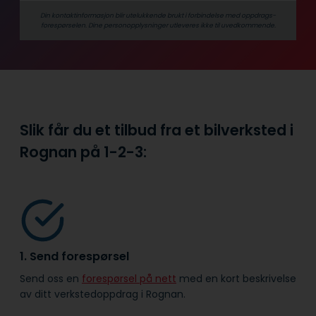
Din kontaktinformasjon blir utelukkende brukt i forbindelse med oppdrags­
forespørselen. Dine person­­opplysninger utleveres ikke til uvedkommende.
Slik får du et tilbud fra et bilverksted i
Rognan på
1-2-3:
1. Send forespørsel
Send oss en
forespørsel på nett
med en kort beskrivelse
av ditt verkstedoppdrag i Rognan.