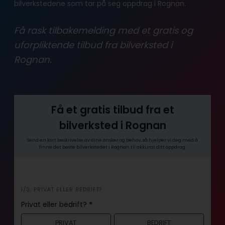
bilverkstedene som tar på seg oppdrag i Rognan.
Få rask tilbakemelding med et gratis og
uforpliktende tilbud fra bilverksted i
Rognan.
Få et gratis tilbud fra et
bilverksted i Rognan
Send en kort beskrivelse av dine ønsker og behov, så hjelper vi deg med å
finne det beste bilverkstedet i Rognan til akkurat ditt oppdrag.
i
1/3: PRIVAT ELLER BEDRIFT?
n
Privat eller bedrift?
*
n
PRIVAT
BEDRIFT
h