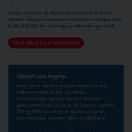
Derfor anbefaler de fleste bilprodusenter at du tar
oljeskift i Rognan med jevne mellomrom, vanligvis hver
5 000 til 10 000 km, avhengig av bilmerke og modell.
Få et tilbud fra et bilverksted
Oljeskift pris Rognan
Prisen på et oljeskift i Rognan varierer ut ifra
hvilket bilmerke du har og hvilken
motorstørrelse og type olje som brukes. I
gjennomsnitt kan du forvente å betale mellom
850 og 3000 kroner for et oljeskift i Rognan,
som inkluderer arbeidet, oljen og oljefilteret.