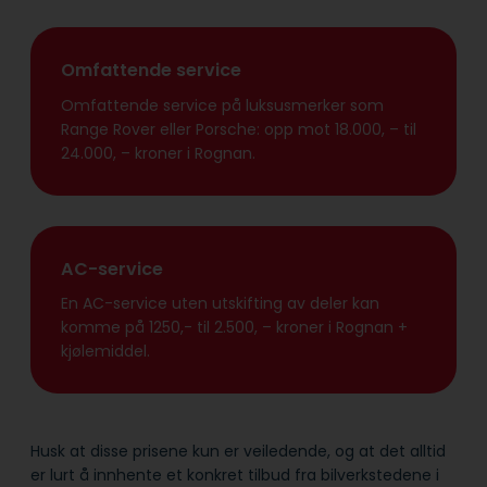
Omfattende service
Omfattende service på luksusmerker som
Range Rover eller Porsche: opp mot 18.000, – til
24.000, – kroner i Rognan.
AC-service
En AC-service uten utskifting av deler kan
komme på 1250,- til 2.500, – kroner i Rognan +
kjølemiddel.
Husk at disse prisene kun er veiledende, og at det alltid
er lurt å innhente et konkret tilbud fra bilverkstedene i