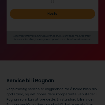
o
l
Neste
d
Din kontaktinformasjon blir utelukkende brukt i forbindelse med oppdrags­
forespørselen. Dine person­­opplysninger utleveres ikke til uvedkommende.
Service bil i Rognan
Regelmessig service er avgjørende for å holde bilen din i
god stand, og det finnes flere kompetente verksteder i
Rognan som kan utføre dette. En standard bilservice i
Rognan består vanligvis av oljeskift, bytte av oljefilter,