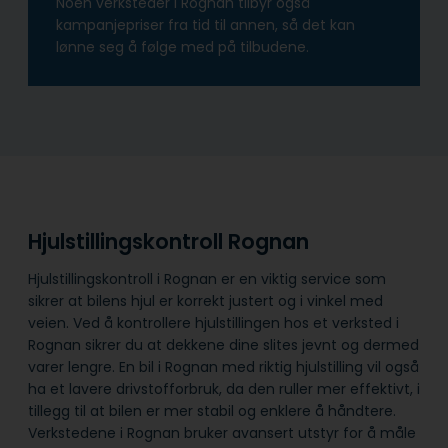
Noen verksteder i Rognan tilbyr også
kampanjepriser fra tid til annen, så det kan
lønne seg å følge med på tilbudene.
Hjulstillingskontroll Rognan
Hjulstillingskontroll i Rognan er en viktig service som
sikrer at bilens hjul er korrekt justert og i vinkel med
veien. Ved å kontrollere hjulstillingen hos et verksted i
Rognan sikrer du at dekkene dine slites jevnt og dermed
varer lengre. En bil i Rognan med riktig hjulstilling vil også
ha et lavere drivstofforbruk, da den ruller mer effektivt, i
tillegg til at bilen er mer stabil og enklere å håndtere.
Verkstedene i Rognan bruker avansert utstyr for å måle