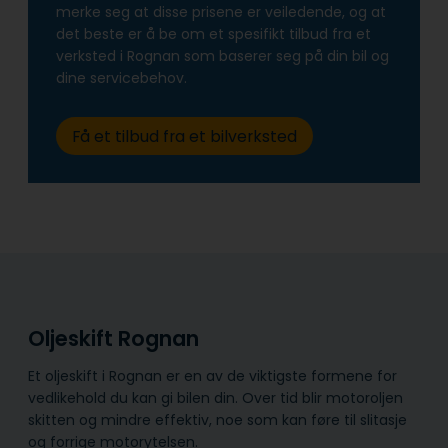
merke seg at disse prisene er veiledende, og at
det beste er å be om et spesifikt tilbud fra et
verksted i Rognan som baserer seg på din bil og
dine servicebehov.
Få et tilbud fra et bilverksted
Oljeskift Rognan
Et oljeskift i Rognan er en av de viktigste formene for
vedlikehold du kan gi bilen din. Over tid blir motoroljen
skitten og mindre effektiv, noe som kan føre til slitasje
og forrige motorytelsen.